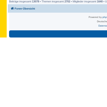
Beiträge insgesamt
13078
• Themen insgesamt
2702
• Mitglieder insgesamt
1640
• U
Foren-Übersicht
Powered by
ph
Deutsche
Datens