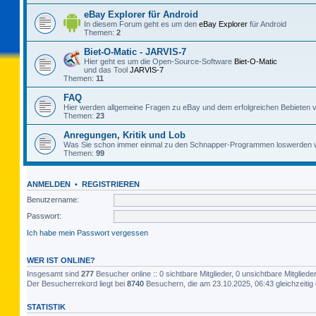
eBay Explorer für Android
In diesem Forum geht es um den
eBay Explorer
für Android
Themen:
2
Biet-O-Matic - JARVIS-7
Hier geht es um die Open-Source-Software
Biet-O-Matic
und das Tool
JARVIS-7
Themen:
11
FAQ
Hier werden allgemeine Fragen zu eBay und dem erfolgreichen Bebieten v
Themen:
23
Anregungen, Kritik und Lob
Was Sie schon immer einmal zu den Schnapper-Programmen loswerden w
Themen:
99
ANMELDEN
•
REGISTRIEREN
Benutzername:
Passwort:
Ich habe mein Passwort vergessen
WER IST ONLINE?
Insgesamt sind
277
Besucher online :: 0 sichtbare Mitglieder, 0 unsichtbare Mitglie
Der Besucherrekord liegt bei
8740
Besuchern, die am 23.10.2025, 06:43 gleichzeitig 
STATISTIK