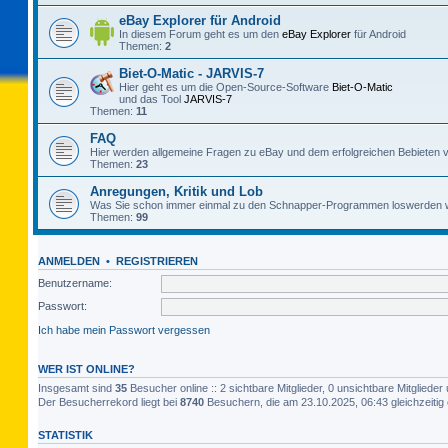
eBay Explorer für Android
In diesem Forum geht es um den
eBay Explorer
für Android
Themen:
2
Biet-O-Matic - JARVIS-7
Hier geht es um die Open-Source-Software
Biet-O-Matic
und das Tool
JARVIS-7
Themen:
11
FAQ
Hier werden allgemeine Fragen zu eBay und dem erfolgreichen Bebieten v
Themen:
23
Anregungen, Kritik und Lob
Was Sie schon immer einmal zu den Schnapper-Programmen loswerden w
Themen:
99
ANMELDEN
•
REGISTRIEREN
Benutzername:
Passwort:
Ich habe mein Passwort vergessen
WER IST ONLINE?
Insgesamt sind
35
Besucher online :: 2 sichtbare Mitglieder, 0 unsichtbare Mitglied
Der Besucherrekord liegt bei
8740
Besuchern, die am 23.10.2025, 06:43 gleichzeitig 
STATISTIK