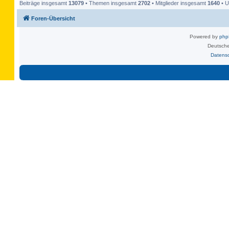
Beiträge insgesamt
13079
• Themen insgesamt
2702
• Mitglieder insgesamt
1640
• U
Foren-Übersicht
Powered by
ph
Deutsche
Datens