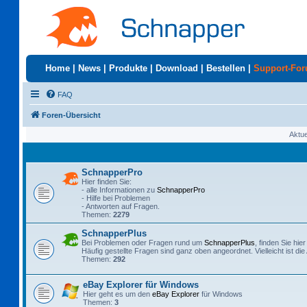
Home
|
News
|
Produkte
|
Download
|
Bestellen
|
Support-Fo
FAQ
Foren-Übersicht
Aktue
SchnapperPro
Hier finden Sie:
- alle Informationen zu
SchnapperPro
- Hilfe bei Problemen
- Antworten auf Fragen.
Themen:
2279
SchnapperPlus
Bei Problemen oder Fragen rund um
SchnapperPlus
, finden Sie hie
Häufig gestellte Fragen sind ganz oben angeordnet. Vielleicht ist di
Themen:
292
eBay Explorer für Windows
Hier geht es um den
eBay Explorer
für Windows
Themen:
3