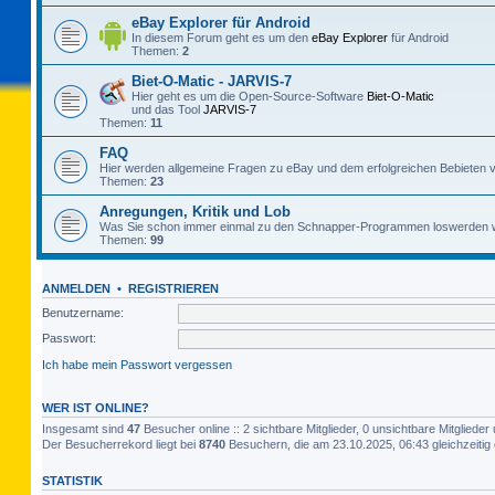
eBay Explorer für Android
In diesem Forum geht es um den
eBay Explorer
für Android
Themen:
2
Biet-O-Matic - JARVIS-7
Hier geht es um die Open-Source-Software
Biet-O-Matic
und das Tool
JARVIS-7
Themen:
11
FAQ
Hier werden allgemeine Fragen zu eBay und dem erfolgreichen Bebieten v
Themen:
23
Anregungen, Kritik und Lob
Was Sie schon immer einmal zu den Schnapper-Programmen loswerden w
Themen:
99
ANMELDEN
•
REGISTRIEREN
Benutzername:
Passwort:
Ich habe mein Passwort vergessen
WER IST ONLINE?
Insgesamt sind
47
Besucher online :: 2 sichtbare Mitglieder, 0 unsichtbare Mitglied
Der Besucherrekord liegt bei
8740
Besuchern, die am 23.10.2025, 06:43 gleichzeitig 
STATISTIK