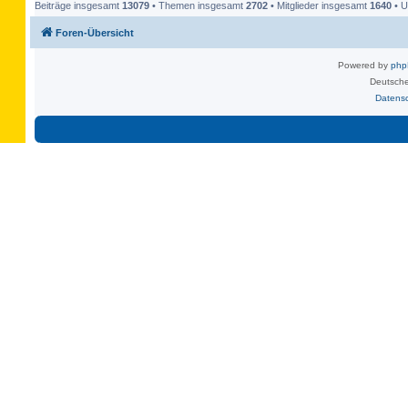
Beiträge insgesamt
13079
• Themen insgesamt
2702
• Mitglieder insgesamt
1640
• U
Foren-Übersicht
Powered by
ph
Deutsche
Datens