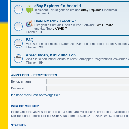
eBay Explorer für Android
In diesem Forum geht es um den
eBay Explorer
für Android
Themen:
2
Biet-O-Matic - JARVIS-7
Hier geht es um die Open-Source-Software
Biet-O-Matic
und das Tool
JARVIS-7
Themen:
11
FAQ
Hier werden allgemeine Fragen zu eBay und dem erfolgreichen Bebieten v
Themen:
23
Anregungen, Kritik und Lob
Was Sie schon immer einmal zu den Schnapper-Programmen loswerden w
Themen:
99
ANMELDEN
•
REGISTRIEREN
Benutzername:
Passwort:
Ich habe mein Passwort vergessen
WER IST ONLINE?
Insgesamt sind
36
Besucher online :: 3 sichtbare Mitglieder, 0 unsichtbare Mitglied
Der Besucherrekord liegt bei
8740
Besuchern, die am 23.10.2025, 06:43 gleichzeitig 
STATISTIK