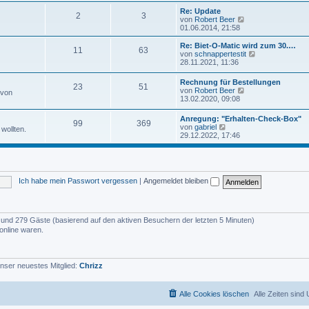
u
e
e
Re: Update
i
2
3
s
N
von
Robert Beer
t
t
e
01.06.2014, 21:58
r
e
u
a
r
e
Re: Biet-O-Matic wird zum 30.…
g
11
63
B
s
N
von
schnappertestit
e
t
e
28.11.2021, 11:36
i
e
u
t
r
e
Rechnung für Bestellungen
r
B
23
51
s
N
von
Robert Beer
a
 von
e
t
e
13.02.2020, 09:08
g
i
e
u
t
r
e
r
Anregung: "Erhalten-Check-Box"
B
99
369
s
N
a
von
gabriel
e
wollten.
t
e
g
29.12.2022, 17:46
i
e
u
t
r
e
r
B
s
a
e
t
g
i
e
t
Ich habe mein Passwort vergessen
|
Angemeldet bleiben
r
r
B
a
e
g
i
t
er und 279 Gäste (basierend auf den aktiven Besuchern der letzten 5 Minuten)
r
online waren.
a
g
nser neuestes Mitglied:
Chrizz
Alle Cookies löschen
Alle Zeiten sind