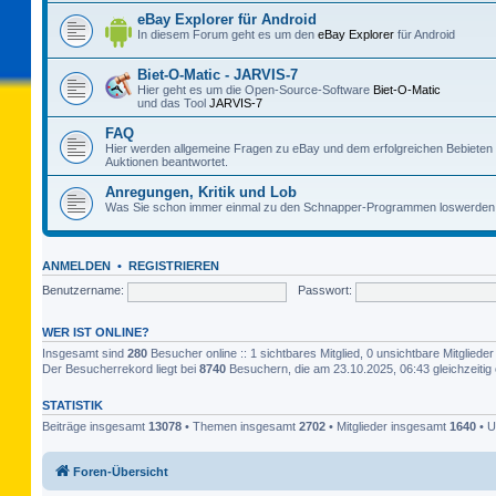
eBay Explorer für Android
In diesem Forum geht es um den
eBay Explorer
für Android
Biet-O-Matic - JARVIS-7
Hier geht es um die Open-Source-Software
Biet-O-Matic
und das Tool
JARVIS-7
FAQ
Hier werden allgemeine Fragen zu eBay und dem erfolgreichen Bebieten
Auktionen beantwortet.
Anregungen, Kritik und Lob
Was Sie schon immer einmal zu den Schnapper-Programmen loswerden 
ANMELDEN
•
REGISTRIEREN
Benutzername:
Passwort:
WER IST ONLINE?
Insgesamt sind
280
Besucher online :: 1 sichtbares Mitglied, 0 unsichtbare Mitglied
Der Besucherrekord liegt bei
8740
Besuchern, die am 23.10.2025, 06:43 gleichzeitig 
STATISTIK
Beiträge insgesamt
13078
• Themen insgesamt
2702
• Mitglieder insgesamt
1640
• U
Foren-Übersicht