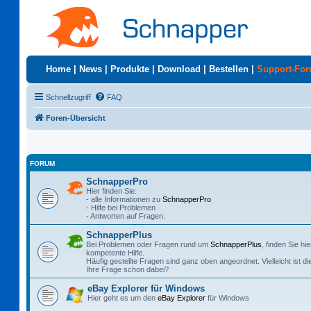
Home
|
News
|
Produkte
|
Download
|
Bestellen
|
Support-Fo
Schnellzugriff
FAQ
Foren-Übersicht
FORUM
SchnapperPro
Hier finden Sie:
- alle Informationen zu
SchnapperPro
- Hilfe bei Problemen
- Antworten auf Fragen.
SchnapperPlus
Bei Problemen oder Fragen rund um
SchnapperPlus
, finden Sie hie
kompetente Hilfe.
Häufig gestellte Fragen sind ganz oben angeordnet. Vielleicht ist di
Ihre Frage schon dabei?
eBay Explorer für Windows
Hier geht es um den
eBay Explorer
für Windows