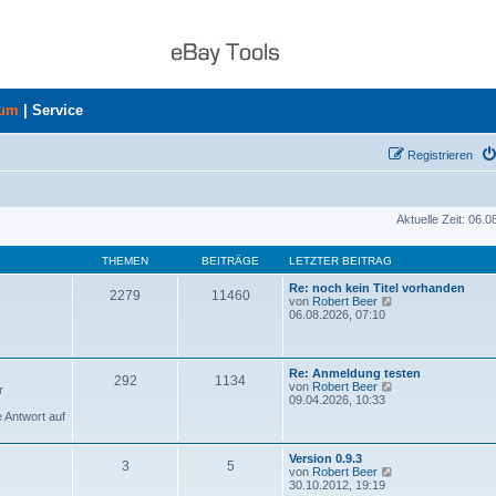
rum
|
Service
Registrieren
Aktuelle Zeit: 06.
THEMEN
BEITRÄGE
LETZTER BEITRAG
Re: noch kein Titel vorhanden
2279
11460
N
von
Robert Beer
e
06.08.2026, 07:10
u
e
s
t
Re: Anmeldung testen
292
1134
e
N
von
Robert Beer
r
r
e
09.04.2026, 10:33
B
u
e Antwort auf
e
e
i
s
t
t
Version 0.9.3
r
3
5
e
N
von
Robert Beer
a
r
e
30.10.2012, 19:19
g
B