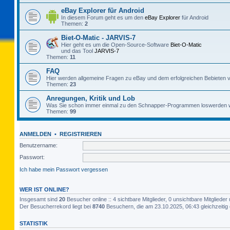
eBay Explorer für Android
In diesem Forum geht es um den
eBay Explorer
für Android
Themen:
2
Biet-O-Matic - JARVIS-7
Hier geht es um die Open-Source-Software
Biet-O-Matic
und das Tool
JARVIS-7
Themen:
11
FAQ
Hier werden allgemeine Fragen zu eBay und dem erfolgreichen Bebieten v
Themen:
23
Anregungen, Kritik und Lob
Was Sie schon immer einmal zu den Schnapper-Programmen loswerden w
Themen:
99
ANMELDEN
•
REGISTRIEREN
Benutzername:
Passwort:
Ich habe mein Passwort vergessen
WER IST ONLINE?
Insgesamt sind
20
Besucher online :: 4 sichtbare Mitglieder, 0 unsichtbare Mitglied
Der Besucherrekord liegt bei
8740
Besuchern, die am 23.10.2025, 06:43 gleichzeitig 
STATISTIK