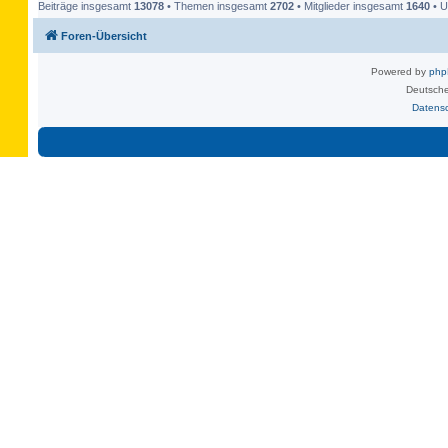
Beiträge insgesamt
13078
• Themen insgesamt
2702
• Mitglieder insgesamt
1640
• U
Foren-Übersicht
Powered by
ph
Deutsche
Datens