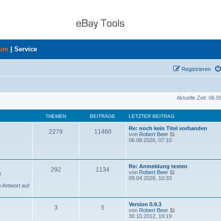
rum
|
Service
Registrieren
Aktuelle Zeit: 06.
THEMEN
BEITRÄGE
LETZTER BEITRAG
Re: noch kein Titel vorhanden
2279
11460
N
von
Robert Beer
e
06.08.2026, 07:10
u
e
s
t
Re: Anmeldung testen
292
1134
e
N
von
Robert Beer
r
r
e
09.04.2026, 10:33
B
u
e Antwort auf
e
e
i
s
t
t
Version 0.9.3
r
3
5
e
N
von
Robert Beer
a
r
e
30.10.2012, 19:19
g
B