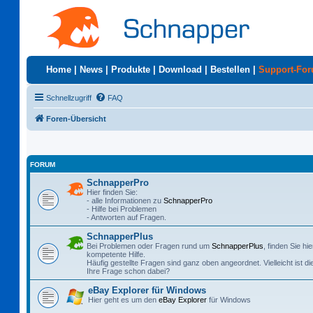
Home
|
News
|
Produkte
|
Download
|
Bestellen
|
Support-Fo
Schnellzugriff
FAQ
Foren-Übersicht
FORUM
SchnapperPro
Hier finden Sie:
- alle Informationen zu
SchnapperPro
- Hilfe bei Problemen
- Antworten auf Fragen.
SchnapperPlus
Bei Problemen oder Fragen rund um
SchnapperPlus
, finden Sie hie
kompetente Hilfe.
Häufig gestellte Fragen sind ganz oben angeordnet. Vielleicht ist di
Ihre Frage schon dabei?
eBay Explorer für Windows
Hier geht es um den
eBay Explorer
für Windows