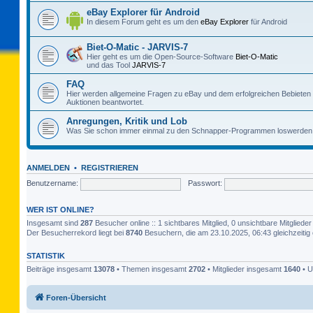
eBay Explorer für Android
In diesem Forum geht es um den
eBay Explorer
für Android
Biet-O-Matic - JARVIS-7
Hier geht es um die Open-Source-Software
Biet-O-Matic
und das Tool
JARVIS-7
FAQ
Hier werden allgemeine Fragen zu eBay und dem erfolgreichen Bebieten
Auktionen beantwortet.
Anregungen, Kritik und Lob
Was Sie schon immer einmal zu den Schnapper-Programmen loswerden 
ANMELDEN
•
REGISTRIEREN
Benutzername:
Passwort:
WER IST ONLINE?
Insgesamt sind
287
Besucher online :: 1 sichtbares Mitglied, 0 unsichtbare Mitglied
Der Besucherrekord liegt bei
8740
Besuchern, die am 23.10.2025, 06:43 gleichzeitig 
STATISTIK
Beiträge insgesamt
13078
• Themen insgesamt
2702
• Mitglieder insgesamt
1640
• U
Foren-Übersicht