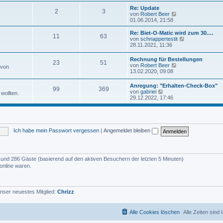
u
e
e
Re: Update
i
2
3
s
N
von
Robert Beer
t
t
e
01.06.2014, 21:58
r
e
u
a
r
e
Re: Biet-O-Matic wird zum 30.…
g
11
63
B
s
N
von
schnappertestit
e
t
e
28.11.2021, 11:36
i
e
u
t
r
e
Rechnung für Bestellungen
r
B
23
51
s
N
von
Robert Beer
a
 von
e
t
e
13.02.2020, 09:08
g
i
e
u
t
r
e
r
Anregung: "Erhalten-Check-Box"
B
99
369
s
N
a
von
gabriel
e
wollten.
t
e
g
29.12.2022, 17:46
i
e
u
t
r
e
r
B
s
a
e
t
g
i
e
t
Ich habe mein Passwort vergessen
|
Angemeldet bleiben
r
r
B
a
e
g
i
t
er und 286 Gäste (basierend auf den aktiven Besuchern der letzten 5 Minuten)
r
online waren.
a
g
nser neuestes Mitglied:
Chrizz
Alle Cookies löschen
Alle Zeiten sind