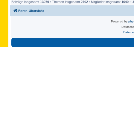
Beiträge insgesamt
13079
• Themen insgesamt
2702
• Mitglieder insgesamt
1640
• U
Foren-Übersicht
Powered by
ph
Deutsche
Datens