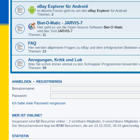
eBay Explorer für Android
In diesem Forum geht es um den
eBay Explorer
für Android
Themen:
2
Biet-O-Matic - JARVIS-7
Hier geht es um die Open-Source-Software
Biet-O-Matic
und das Tool
JARVIS-7
Themen:
11
FAQ
Hier werden allgemeine Fragen zu eBay und dem erfolgreichen Bebieten v
Themen:
23
Anregungen, Kritik und Lob
Was Sie schon immer einmal zu den Schnapper-Programmen loswerden w
Themen:
99
ANMELDEN
•
REGISTRIEREN
Benutzername:
Passwort:
Ich habe mein Passwort vergessen
WER IST ONLINE?
Insgesamt sind
52
Besucher online :: 2 sichtbare Mitglieder, 0 unsichtbare Mitglied
Der Besucherrekord liegt bei
8740
Besuchern, die am 23.10.2025, 06:43 gleichzeitig 
STATISTIK