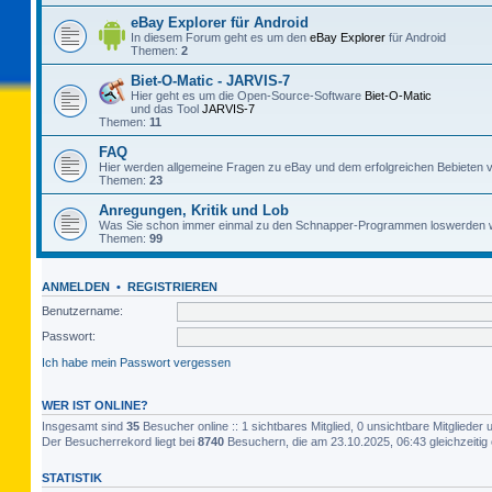
eBay Explorer für Android
In diesem Forum geht es um den
eBay Explorer
für Android
Themen:
2
Biet-O-Matic - JARVIS-7
Hier geht es um die Open-Source-Software
Biet-O-Matic
und das Tool
JARVIS-7
Themen:
11
FAQ
Hier werden allgemeine Fragen zu eBay und dem erfolgreichen Bebieten v
Themen:
23
Anregungen, Kritik und Lob
Was Sie schon immer einmal zu den Schnapper-Programmen loswerden w
Themen:
99
ANMELDEN
•
REGISTRIEREN
Benutzername:
Passwort:
Ich habe mein Passwort vergessen
WER IST ONLINE?
Insgesamt sind
35
Besucher online :: 1 sichtbares Mitglied, 0 unsichtbare Mitgliede
Der Besucherrekord liegt bei
8740
Besuchern, die am 23.10.2025, 06:43 gleichzeitig 
STATISTIK