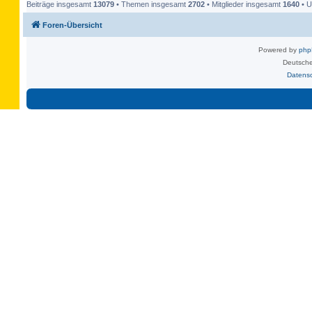
Beiträge insgesamt
13079
• Themen insgesamt
2702
• Mitglieder insgesamt
1640
• U
Foren-Übersicht
Powered by
ph
Deutsche
Datens