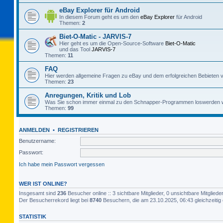
eBay Explorer für Android
In diesem Forum geht es um den
eBay Explorer
für Android
Themen:
2
Biet-O-Matic - JARVIS-7
Hier geht es um die Open-Source-Software
Biet-O-Matic
und das Tool
JARVIS-7
Themen:
11
FAQ
Hier werden allgemeine Fragen zu eBay und dem erfolgreichen Bebieten v
Themen:
23
Anregungen, Kritik und Lob
Was Sie schon immer einmal zu den Schnapper-Programmen loswerden w
Themen:
99
ANMELDEN
•
REGISTRIEREN
Benutzername:
Passwort:
Ich habe mein Passwort vergessen
WER IST ONLINE?
Insgesamt sind
236
Besucher online :: 3 sichtbare Mitglieder, 0 unsichtbare Mitglie
Der Besucherrekord liegt bei
8740
Besuchern, die am 23.10.2025, 06:43 gleichzeitig 
STATISTIK