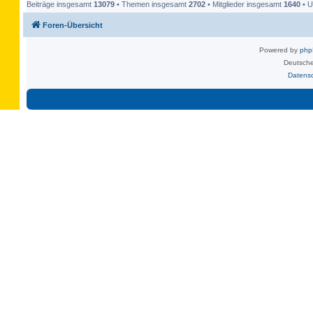
Beiträge insgesamt
13079
• Themen insgesamt
2702
• Mitglieder insgesamt
1640
• U
Foren-Übersicht
Powered by
ph
Deutsche
Datens