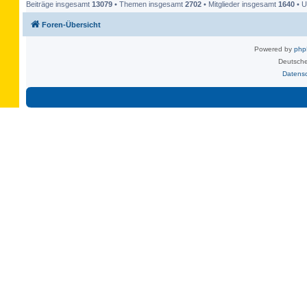
Beiträge insgesamt
13079
• Themen insgesamt
2702
• Mitglieder insgesamt
1640
• U
Foren-Übersicht
Powered by
ph
Deutsche
Datens