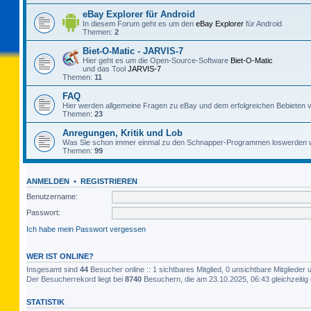
eBay Explorer für Android
In diesem Forum geht es um den
eBay Explorer
für Android
Themen:
2
Biet-O-Matic - JARVIS-7
Hier geht es um die Open-Source-Software
Biet-O-Matic
und das Tool
JARVIS-7
Themen:
11
FAQ
Hier werden allgemeine Fragen zu eBay und dem erfolgreichen Bebieten v
Themen:
23
Anregungen, Kritik und Lob
Was Sie schon immer einmal zu den Schnapper-Programmen loswerden w
Themen:
99
ANMELDEN
•
REGISTRIEREN
Benutzername:
Passwort:
Ich habe mein Passwort vergessen
WER IST ONLINE?
Insgesamt sind
44
Besucher online :: 1 sichtbares Mitglied, 0 unsichtbare Mitgliede
Der Besucherrekord liegt bei
8740
Besuchern, die am 23.10.2025, 06:43 gleichzeitig 
STATISTIK