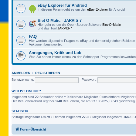
eBay Explorer für Android
In diesem Forum geht es um den
eBay Explorer
für Android
Biet-O-Matic - JARVIS-7
Hier geht es um die Open-Source-Software
Biet-O-Matic
und das Tool
JARVIS-7
FAQ
Hier werden allgemeine Fragen zu eBay und dem erfolgreichen Bebieten
Auktionen beantwortet.
Anregungen, Kritik und Lob
Was Sie schon immer einmal zu den Schnapper-Programmen loswerden 
ANMELDEN
•
REGISTRIEREN
Benutzername:
Passwort:
WER IST ONLINE?
Insgesamt sind
22
Besucher online :: 0 sichtbare Mitglieder, 0 unsichtbare Mitglied
Der Besucherrekord liegt bei
8740
Besuchern, die am 23.10.2025, 06:43 gleichzeitig 
STATISTIK
Beiträge insgesamt
13079
• Themen insgesamt
2702
• Mitglieder insgesamt
1640
• U
Foren-Übersicht