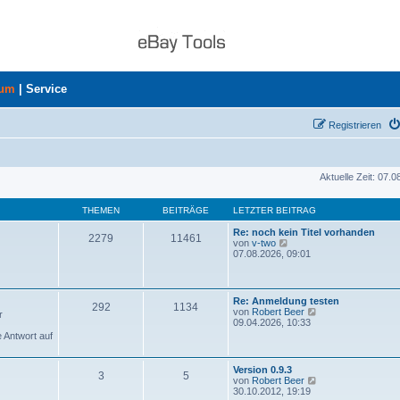
rum
|
Service
Registrieren
Aktuelle Zeit: 07.
THEMEN
BEITRÄGE
LETZTER BEITRAG
Re: noch kein Titel vorhanden
2279
11461
N
von
v-two
e
07.08.2026, 09:01
u
e
s
t
Re: Anmeldung testen
292
1134
e
N
von
Robert Beer
r
r
e
09.04.2026, 10:33
B
u
e Antwort auf
e
e
i
s
t
t
Version 0.9.3
r
3
5
e
N
von
Robert Beer
a
r
e
30.10.2012, 19:19
g
B