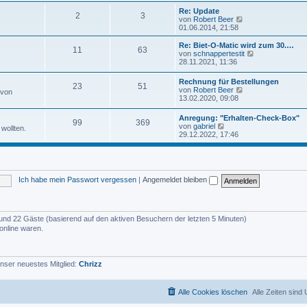
u
e
e
Re: Update
i
2
3
s
N
von
Robert Beer
t
t
e
01.06.2014, 21:58
r
e
u
a
r
e
Re: Biet-O-Matic wird zum 30.…
g
11
63
B
s
N
von
schnappertestit
e
t
e
28.11.2021, 11:36
i
e
u
t
r
e
Rechnung für Bestellungen
r
B
23
51
s
N
von
Robert Beer
a
 von
e
t
e
13.02.2020, 09:08
g
i
e
u
t
r
e
r
Anregung: "Erhalten-Check-Box"
B
99
369
s
N
a
von
gabriel
e
wollten.
t
e
g
29.12.2022, 17:46
i
e
u
t
r
e
r
B
s
a
e
t
g
i
e
t
Ich habe mein Passwort vergessen
|
Angemeldet bleiben
r
r
B
a
e
g
i
t
er und 22 Gäste (basierend auf den aktiven Besuchern der letzten 5 Minuten)
r
online waren.
a
g
nser neuestes Mitglied:
Chrizz
Alle Cookies löschen
Alle Zeiten sind