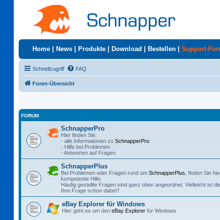
Home
|
News
|
Produkte
|
Download
|
Bestellen
|
Support-Fo
Schnellzugriff
FAQ
Foren-Übersicht
FORUM
SchnapperPro
Hier finden Sie:
- alle Informationen zu
SchnapperPro
- Hilfe bei Problemen
- Antworten auf Fragen.
SchnapperPlus
Bei Problemen oder Fragen rund um
SchnapperPlus
, finden Sie hie
kompetente Hilfe.
Häufig gestellte Fragen sind ganz oben angeordnet. Vielleicht ist di
Ihre Frage schon dabei?
eBay Explorer für Windows
Hier geht es um den
eBay Explorer
für Windows