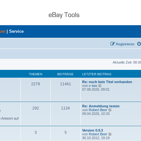
rum
|
Service
Registrieren
Aktuelle Zeit: 08.
THEMEN
BEITRÄGE
LETZTER BEITRAG
Re: noch kein Titel vorhanden
2279
11461
N
von
v-two
e
07.08.2026, 09:01
u
e
s
t
Re: Anmeldung testen
292
1134
e
N
von
Robert Beer
r
r
e
09.04.2026, 10:33
B
u
e Antwort auf
e
e
i
s
t
t
Version 0.9.3
r
3
5
e
N
von
Robert Beer
a
r
e
30.10.2012, 19:19
g
B