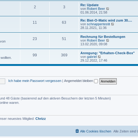
u
e
e
Re: Update
i
2
3
s
N
von
Robert Beer
t
t
e
01.06.2014, 21:58
r
e
u
a
r
e
Re: Biet-O-Matic wird zum 30.…
g
11
63
B
s
N
von
schnappertestit
e
t
e
28.11.2021, 11:36
i
e
u
t
r
e
Rechnung für Bestellungen
r
B
23
51
s
N
von
Robert Beer
a
 von
e
t
e
13.02.2020, 09:08
g
i
e
u
t
r
e
r
Anregung: "Erhalten-Check-Box"
B
99
369
s
N
a
von
gabriel
e
wollten.
t
e
g
29.12.2022, 17:46
i
e
u
t
r
e
r
B
s
a
e
t
g
i
e
t
Ich habe mein Passwort vergessen
|
Angemeldet bleiben
r
r
B
a
e
g
i
t
er und 48 Gäste (basierend auf den aktiven Besuchern der letzten 5 Minuten)
r
online waren.
a
g
nser neuestes Mitglied:
Chrizz
Alle Cookies löschen
Alle Zeiten sind