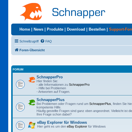
Home
|
News
|
Produkte
|
Download
|
Bestellen
|
Support-Fo
Schnellzugriff
FAQ
Foren-Übersicht
FORUM
SchnapperPro
Hier finden Sie:
- alle Informationen zu
SchnapperPro
- Hilfe bei Problemen
- Antworten auf Fragen.
SchnapperPlus
Bei Problemen oder Fragen rund um
SchnapperPlus
, finden Sie hie
kompetente Hilfe.
Häufig gestellte Fragen sind ganz oben angeordnet. Vielleicht ist di
Ihre Frage schon dabei?
eBay Explorer für Windows
Hier geht es um den
eBay Explorer
für Windows