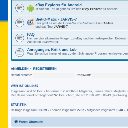
eBay Explorer für Android
In diesem Forum geht es um den
eBay Explorer
für Android
Biet-O-Matic - JARVIS-7
Hier geht es um die Open-Source-Software
Biet-O-Matic
und das Tool
JARVIS-7
FAQ
Hier werden allgemeine Fragen zu eBay und dem erfolgreichen Bebieten
Auktionen beantwortet.
Anregungen, Kritik und Lob
Was Sie schon immer einmal zu den Schnapper-Programmen loswerden 
ANMELDEN
•
REGISTRIEREN
Benutzername:
Passwort:
WER IST ONLINE?
Insgesamt sind
50
Besucher online :: 2 sichtbare Mitglieder, 0 unsichtbare Mitglied
Der Besucherrekord liegt bei
8740
Besuchern, die am 23.10.2025, 06:43 gleichzeitig 
STATISTIK
Beiträge insgesamt
13079
• Themen insgesamt
2702
• Mitglieder insgesamt
1640
• U
Foren-Übersicht