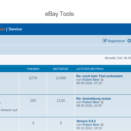
rum
|
Service
Registrieren
Aktuelle Zeit: 06.
THEMEN
BEITRÄGE
LETZTER BEITRAG
Re: noch kein Titel vorhanden
2279
11460
N
von
Robert Beer
e
06.08.2026, 07:10
u
e
s
t
Re: Anmeldung testen
292
1134
e
N
von
Robert Beer
r
r
e
09.04.2026, 10:33
B
u
e Antwort auf
e
e
i
s
t
t
Version 0.9.3
r
3
5
e
N
von
Robert Beer
a
r
e
30.10.2012, 19:19
g
B