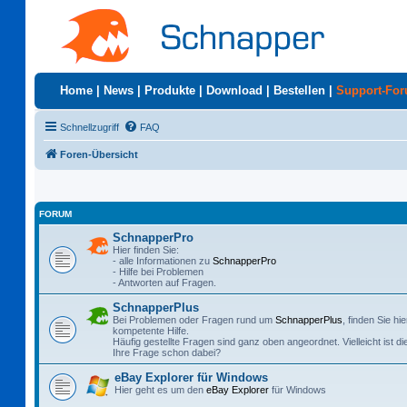
Home
|
News
|
Produkte
|
Download
|
Bestellen
|
Support-Fo
Schnellzugriff
FAQ
Foren-Übersicht
FORUM
SchnapperPro
Hier finden Sie:
- alle Informationen zu
SchnapperPro
- Hilfe bei Problemen
- Antworten auf Fragen.
SchnapperPlus
Bei Problemen oder Fragen rund um
SchnapperPlus
, finden Sie hie
kompetente Hilfe.
Häufig gestellte Fragen sind ganz oben angeordnet. Vielleicht ist di
Ihre Frage schon dabei?
eBay Explorer für Windows
Hier geht es um den
eBay Explorer
für Windows