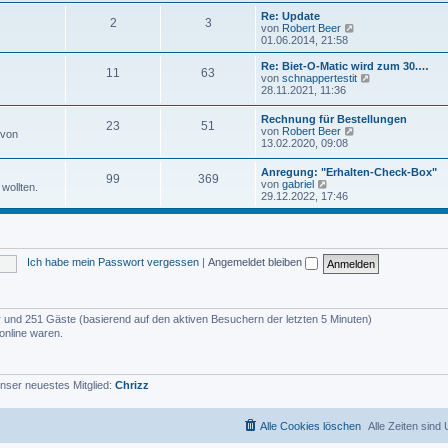
u
e
e
Re: Update
i
2
3
s
N
von
Robert Beer
t
t
e
01.06.2014, 21:58
r
e
u
a
r
e
Re: Biet-O-Matic wird zum 30.…
g
11
63
B
s
N
von
schnappertestit
e
t
e
28.11.2021, 11:36
i
e
u
t
r
e
Rechnung für Bestellungen
r
B
23
51
s
N
von
Robert Beer
a
 von
e
t
e
13.02.2020, 09:08
g
i
e
u
t
r
e
r
Anregung: "Erhalten-Check-Box"
B
99
369
s
N
a
von
gabriel
e
wollten.
t
e
g
29.12.2022, 17:46
i
e
u
t
r
e
r
B
s
a
e
t
g
i
e
t
Ich habe mein Passwort vergessen
|
Angemeldet bleiben
r
r
B
a
e
g
i
t
der und 251 Gäste (basierend auf den aktiven Besuchern der letzten 5 Minuten)
r
online waren.
a
g
nser neuestes Mitglied:
Chrizz
Alle Cookies löschen
Alle Zeiten sind