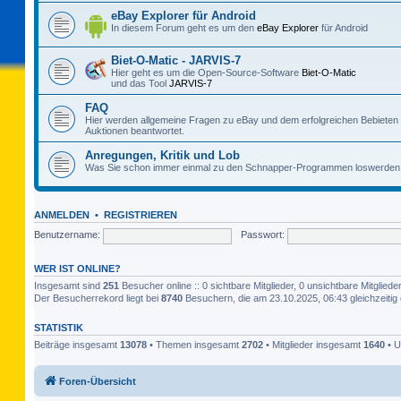
eBay Explorer für Android
In diesem Forum geht es um den
eBay Explorer
für Android
Biet-O-Matic - JARVIS-7
Hier geht es um die Open-Source-Software
Biet-O-Matic
und das Tool
JARVIS-7
FAQ
Hier werden allgemeine Fragen zu eBay und dem erfolgreichen Bebieten
Auktionen beantwortet.
Anregungen, Kritik und Lob
Was Sie schon immer einmal zu den Schnapper-Programmen loswerden 
ANMELDEN
•
REGISTRIEREN
Benutzername:
Passwort:
WER IST ONLINE?
Insgesamt sind
251
Besucher online :: 0 sichtbare Mitglieder, 0 unsichtbare Mitglie
Der Besucherrekord liegt bei
8740
Besuchern, die am 23.10.2025, 06:43 gleichzeitig 
STATISTIK
Beiträge insgesamt
13078
• Themen insgesamt
2702
• Mitglieder insgesamt
1640
• U
Foren-Übersicht