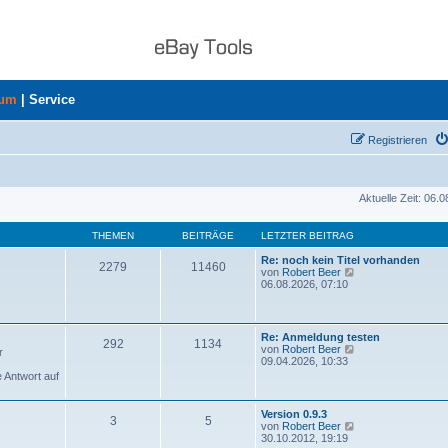
rum
|
Service
Registrieren
Aktuelle Zeit: 06.
THEMEN
BEITRÄGE
LETZTER BEITRAG
Re: noch kein Titel vorhanden
2279
11460
N
von
Robert Beer
e
06.08.2026, 07:10
u
e
s
t
Re: Anmeldung testen
292
1134
e
N
von
Robert Beer
r
r
e
09.04.2026, 10:33
B
u
e Antwort auf
e
e
i
s
t
t
Version 0.9.3
r
3
5
e
N
von
Robert Beer
a
r
e
30.10.2012, 19:19
g
B