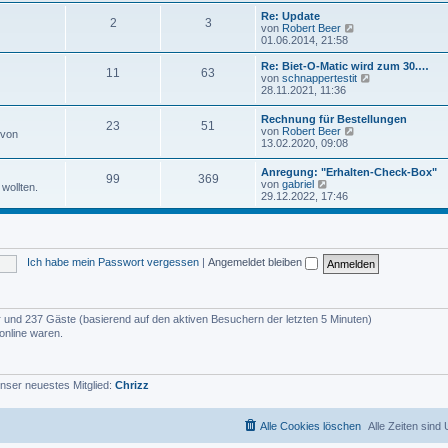
u
e
e
Re: Update
i
2
3
s
N
von
Robert Beer
t
t
e
01.06.2014, 21:58
r
e
u
a
r
e
Re: Biet-O-Matic wird zum 30.…
g
11
63
B
s
N
von
schnappertestit
e
t
e
28.11.2021, 11:36
i
e
u
t
r
e
Rechnung für Bestellungen
r
B
23
51
s
N
von
Robert Beer
a
 von
e
t
e
13.02.2020, 09:08
g
i
e
u
t
r
e
r
Anregung: "Erhalten-Check-Box"
B
99
369
s
N
a
von
gabriel
e
wollten.
t
e
g
29.12.2022, 17:46
i
e
u
t
r
e
r
B
s
a
e
t
g
i
e
t
Ich habe mein Passwort vergessen
|
Angemeldet bleiben
r
r
B
a
e
g
i
t
der und 237 Gäste (basierend auf den aktiven Besuchern der letzten 5 Minuten)
r
online waren.
a
g
nser neuestes Mitglied:
Chrizz
Alle Cookies löschen
Alle Zeiten sind