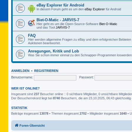
eBay Explorer für Android
In diesem Forum geht es um den
eBay Explorer
für Android
Biet-O-Matic - JARVIS-7
Hier geht es um die Open-Source-Software
Biet-O-Matic
und das Tool
JARVIS-7
FAQ
Hier werden allgemeine Fragen zu eBay und dem erfolgreichen Bebieten
Auktionen beantwortet.
Anregungen, Kritik und Lob
Was Sie schon immer einmal zu den Schnapper-Programmen loswerden 
ANMELDEN
•
REGISTRIEREN
Benutzername:
Passwort:
WER IST ONLINE?
Insgesamt sind
237
Besucher online :: 0 sichtbare Mitglieder, 0 unsichtbare Mitglie
Der Besucherrekord liegt bei
8740
Besuchern, die am 23.10.2025, 06:43 gleichzeitig 
STATISTIK
Beiträge insgesamt
13078
• Themen insgesamt
2702
• Mitglieder insgesamt
1640
• U
Foren-Übersicht