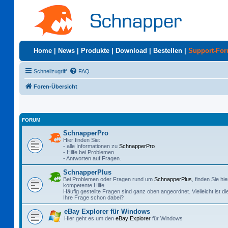
Home
|
News
|
Produkte
|
Download
|
Bestellen
|
Support-Fo
Schnellzugriff
FAQ
Foren-Übersicht
FORUM
SchnapperPro
Hier finden Sie:
- alle Informationen zu
SchnapperPro
- Hilfe bei Problemen
- Antworten auf Fragen.
SchnapperPlus
Bei Problemen oder Fragen rund um
SchnapperPlus
, finden Sie hie
kompetente Hilfe.
Häufig gestellte Fragen sind ganz oben angeordnet. Vielleicht ist di
Ihre Frage schon dabei?
eBay Explorer für Windows
Hier geht es um den
eBay Explorer
für Windows