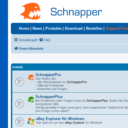
Home
|
News
|
Produkte
|
Download
|
Bestellen
|
Support-Fo
Schnellzugriff
FAQ
Foren-Übersicht
FORUM
SchnapperPro
Hier finden Sie:
- alle Informationen zu
SchnapperPro
- Hilfe bei Problemen
- Antworten auf Fragen.
SchnapperPlus
Bei Problemen oder Fragen rund um
SchnapperPlus
, finden Sie hie
kompetente Hilfe.
Häufig gestellte Fragen sind ganz oben angeordnet. Vielleicht ist di
Ihre Frage schon dabei?
eBay Explorer für Windows
Hier geht es um den
eBay Explorer
für Windows