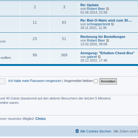
u
e
e
Re: Update
i
2
3
s
N
von
Robert Beer
t
t
e
01.06.2014, 21:58
r
e
u
a
r
e
Re: Biet-O-Matic wird zum 30.…
g
11
63
B
s
N
von
schnappertestit
e
t
e
28.11.2021, 11:36
i
e
u
t
r
e
Rechnung für Bestellungen
r
B
23
51
s
N
von
Robert Beer
a
 von
e
t
e
13.02.2020, 09:08
g
i
e
u
t
r
e
r
Anregung: "Erhalten-Check-Box"
B
99
369
s
N
a
von
gabriel
e
wollten.
t
e
g
29.12.2022, 17:46
i
e
u
t
r
e
r
B
s
a
e
t
g
i
e
t
Ich habe mein Passwort vergessen
|
Angemeldet bleiben
r
r
B
a
e
g
i
t
er und 40 Gäste (basierend auf den aktiven Besuchern der letzten 5 Minuten)
r
online waren.
a
g
nser neuestes Mitglied:
Chrizz
Alle Cookies löschen
Alle Zeiten sind