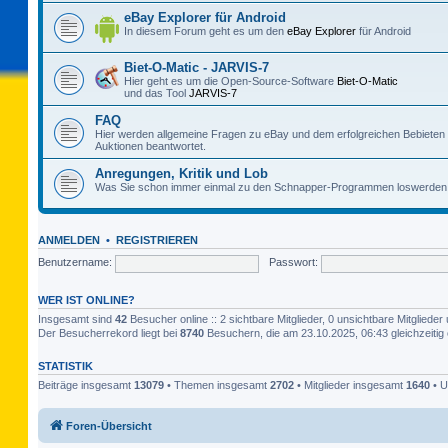
eBay Explorer für Android
In diesem Forum geht es um den
eBay Explorer
für Android
Biet-O-Matic - JARVIS-7
Hier geht es um die Open-Source-Software
Biet-O-Matic
und das Tool
JARVIS-7
FAQ
Hier werden allgemeine Fragen zu eBay und dem erfolgreichen Bebieten
Auktionen beantwortet.
Anregungen, Kritik und Lob
Was Sie schon immer einmal zu den Schnapper-Programmen loswerden 
ANMELDEN
•
REGISTRIEREN
Benutzername:
Passwort:
WER IST ONLINE?
Insgesamt sind
42
Besucher online :: 2 sichtbare Mitglieder, 0 unsichtbare Mitglied
Der Besucherrekord liegt bei
8740
Besuchern, die am 23.10.2025, 06:43 gleichzeitig 
STATISTIK
Beiträge insgesamt
13079
• Themen insgesamt
2702
• Mitglieder insgesamt
1640
• U
Foren-Übersicht