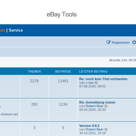
rum
|
Service
Registrieren
Aktuelle Zeit: 08.
THEMEN
BEITRÄGE
LETZTER BEITRAG
Re: noch kein Titel vorhanden
2279
11461
N
von
v-two
e
07.08.2026, 09:01
u
e
s
t
Re: Anmeldung testen
292
1134
e
N
von
Robert Beer
r
r
e
09.04.2026, 10:33
B
u
e Antwort auf
e
e
i
s
t
t
Version 0.9.3
r
3
5
e
N
von
Robert Beer
a
r
e
30.10.2012, 19:19
g
B