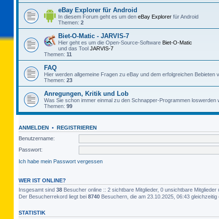
eBay Explorer für Android
In diesem Forum geht es um den
eBay Explorer
für Android
Themen:
2
Biet-O-Matic - JARVIS-7
Hier geht es um die Open-Source-Software
Biet-O-Matic
und das Tool
JARVIS-7
Themen:
11
FAQ
Hier werden allgemeine Fragen zu eBay und dem erfolgreichen Bebieten v
Themen:
23
Anregungen, Kritik und Lob
Was Sie schon immer einmal zu den Schnapper-Programmen loswerden w
Themen:
99
ANMELDEN
•
REGISTRIEREN
Benutzername:
Passwort:
Ich habe mein Passwort vergessen
WER IST ONLINE?
Insgesamt sind
38
Besucher online :: 2 sichtbare Mitglieder, 0 unsichtbare Mitglied
Der Besucherrekord liegt bei
8740
Besuchern, die am 23.10.2025, 06:43 gleichzeitig 
STATISTIK