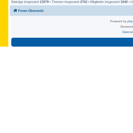
Beiträge insgesamt
13079
• Themen insgesamt
2702
• Mitglieder insgesamt
1640
• U
Foren-Übersicht
Powered by
ph
Deutsche
Datens