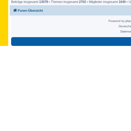
Beiträge insgesamt
13078
• Themen insgesamt
2702
• Mitglieder insgesamt
1640
• U
Foren-Übersicht
Powered by
ph
Deutsche
Datens