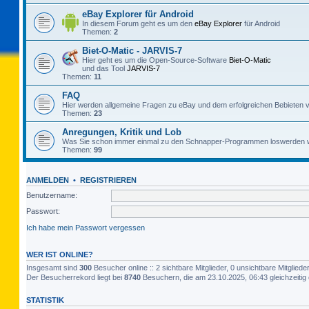
eBay Explorer für Android
In diesem Forum geht es um den
eBay Explorer
für Android
Themen:
2
Biet-O-Matic - JARVIS-7
Hier geht es um die Open-Source-Software
Biet-O-Matic
und das Tool
JARVIS-7
Themen:
11
FAQ
Hier werden allgemeine Fragen zu eBay und dem erfolgreichen Bebieten v
Themen:
23
Anregungen, Kritik und Lob
Was Sie schon immer einmal zu den Schnapper-Programmen loswerden w
Themen:
99
ANMELDEN
•
REGISTRIEREN
Benutzername:
Passwort:
Ich habe mein Passwort vergessen
WER IST ONLINE?
Insgesamt sind
300
Besucher online :: 2 sichtbare Mitglieder, 0 unsichtbare Mitglie
Der Besucherrekord liegt bei
8740
Besuchern, die am 23.10.2025, 06:43 gleichzeitig 
STATISTIK