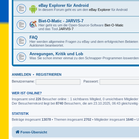
eBay Explorer für Android
In diesem Forum geht es um den
eBay Explorer
für Android
Biet-O-Matic - JARVIS-7
Hier geht es um die Open-Source-Software
Biet-O-Matic
und das Tool
JARVIS-7
FAQ
Hier werden allgemeine Fragen zu eBay und dem erfolgreichen Bebieten
Auktionen beantwortet.
Anregungen, Kritik und Lob
Was Sie schon immer einmal zu den Schnapper-Programmen loswerden 
ANMELDEN
•
REGISTRIEREN
Benutzername:
Passwort:
WER IST ONLINE?
Insgesamt sind
226
Besucher online :: 1 sichtbares Mitglied, 0 unsichtbare Mitglied
Der Besucherrekord liegt bei
8740
Besuchern, die am 23.10.2025, 06:43 gleichzeitig 
STATISTIK
Beiträge insgesamt
13078
• Themen insgesamt
2702
• Mitglieder insgesamt
1640
• U
Foren-Übersicht