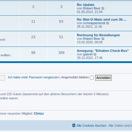
u
e
e
Re: Update
i
2
3
s
N
von
Robert Beer
t
t
e
01.06.2014, 21:58
r
e
u
a
r
e
Re: Biet-O-Matic wird zum 30.…
g
11
63
B
s
N
von
schnappertestit
e
t
e
28.11.2021, 11:36
i
e
u
t
r
e
Rechnung für Bestellungen
r
B
23
51
s
N
von
Robert Beer
a
 von
e
t
e
13.02.2020, 09:08
g
i
e
u
t
r
e
r
Anregung: "Erhalten-Check-Box"
B
99
369
s
N
a
von
gabriel
e
wollten.
t
e
g
29.12.2022, 17:46
i
e
u
t
r
e
r
B
s
a
e
t
g
i
e
t
Ich habe mein Passwort vergessen
|
Angemeldet bleiben
r
r
B
a
e
g
i
t
er und 225 Gäste (basierend auf den aktiven Besuchern der letzten 5 Minuten)
r
online waren.
a
g
nser neuestes Mitglied:
Chrizz
Alle Cookies löschen
Alle Zeiten sind