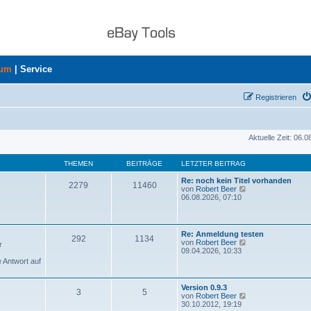
rum
|
Service
Registrieren
Aktuelle Zeit: 06.
THEMEN
BEITRÄGE
LETZTER BEITRAG
Re: noch kein Titel vorhanden
2279
11460
N
von
Robert Beer
e
06.08.2026, 07:10
u
e
s
t
Re: Anmeldung testen
292
1134
e
N
von
Robert Beer
r
r
e
09.04.2026, 10:33
B
u
e Antwort auf
e
e
i
s
t
t
Version 0.9.3
r
3
5
e
N
von
Robert Beer
a
r
e
30.10.2012, 19:19
g
B