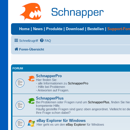
Home
|
News
|
Produkte
|
Download
|
Bestellen
|
Support-Fo
Schnellzugriff
FAQ
Foren-Übersicht
FORUM
SchnapperPro
Hier finden Sie:
- alle Informationen zu
SchnapperPro
- Hilfe bei Problemen
- Antworten auf Fragen.
SchnapperPlus
Bei Problemen oder Fragen rund um
SchnapperPlus
, finden Sie hie
kompetente Hilfe.
Häufig gestellte Fragen sind ganz oben angeordnet. Vielleicht ist di
Ihre Frage schon dabei?
eBay Explorer für Windows
Hier geht es um den
eBay Explorer
für Windows