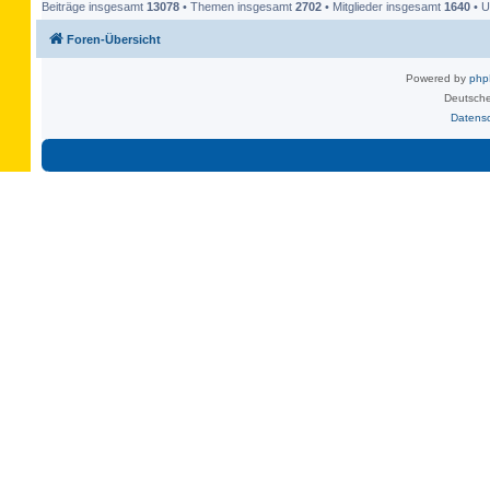
Beiträge insgesamt
13078
• Themen insgesamt
2702
• Mitglieder insgesamt
1640
• U
Foren-Übersicht
Powered by
ph
Deutsche
Datens