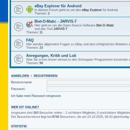
eBay Explorer für Android
In diesem Forum geht es um den
eBay Explorer
für Android
Themen:
2
Biet-O-Matic - JARVIS-7
Hier geht es um die Open-Source-Software
Biet-O-Matic
und das Tool
JARVIS-7
Themen:
11
FAQ
Hier werden allgemeine Fragen zu eBay und dem erfolgreichen Bebieten v
Themen:
23
Anregungen, Kritik und Lob
Was Sie schon immer einmal zu den Schnapper-Programmen loswerden w
Themen:
99
ANMELDEN
•
REGISTRIEREN
Benutzername:
Passwort:
Ich habe mein Passwort vergessen
WER IST ONLINE?
Insgesamt sind
263
Besucher online :: 2 sichtbare Mitglieder, 0 unsichtbare Mitglie
Der Besucherrekord liegt bei
8740
Besuchern, die am 23.10.2025, 06:43 gleichzeitig 
STATISTIK