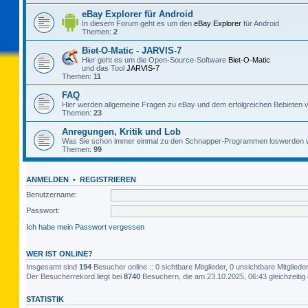
eBay Explorer für Android
In diesem Forum geht es um den
eBay Explorer
für Android
Themen:
2
Biet-O-Matic - JARVIS-7
Hier geht es um die Open-Source-Software
Biet-O-Matic
und das Tool
JARVIS-7
Themen:
11
FAQ
Hier werden allgemeine Fragen zu eBay und dem erfolgreichen Bebieten v
Themen:
23
Anregungen, Kritik und Lob
Was Sie schon immer einmal zu den Schnapper-Programmen loswerden w
Themen:
99
ANMELDEN
•
REGISTRIEREN
Benutzername:
Passwort:
Ich habe mein Passwort vergessen
WER IST ONLINE?
Insgesamt sind
194
Besucher online :: 0 sichtbare Mitglieder, 0 unsichtbare Mitglie
Der Besucherrekord liegt bei
8740
Besuchern, die am 23.10.2025, 06:43 gleichzeitig 
STATISTIK