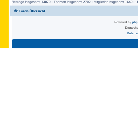
Beiträge insgesamt
13079
• Themen insgesamt
2702
• Mitglieder insgesamt
1640
• U
Foren-Übersicht
Powered by
ph
Deutsche
Datens