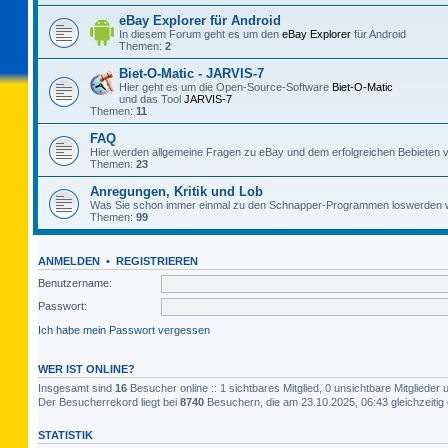
eBay Explorer für Android
In diesem Forum geht es um den
eBay Explorer
für Android
Themen:
2
Biet-O-Matic - JARVIS-7
Hier geht es um die Open-Source-Software
Biet-O-Matic
und das Tool
JARVIS-7
Themen:
11
FAQ
Hier werden allgemeine Fragen zu eBay und dem erfolgreichen Bebieten v
Themen:
23
Anregungen, Kritik und Lob
Was Sie schon immer einmal zu den Schnapper-Programmen loswerden w
Themen:
99
ANMELDEN
•
REGISTRIEREN
Benutzername:
Passwort:
Ich habe mein Passwort vergessen
WER IST ONLINE?
Insgesamt sind
16
Besucher online :: 1 sichtbares Mitglied, 0 unsichtbare Mitgliede
Der Besucherrekord liegt bei
8740
Besuchern, die am 23.10.2025, 06:43 gleichzeitig 
STATISTIK