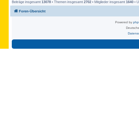
Beiträge insgesamt
13078
• Themen insgesamt
2702
• Mitglieder insgesamt
1640
• U
Foren-Übersicht
Powered by
ph
Deutsche
Datens