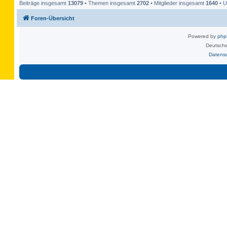
Beiträge insgesamt
13079
• Themen insgesamt
2702
• Mitglieder insgesamt
1640
• U
Foren-Übersicht
Powered by
ph
Deutsche
Datens