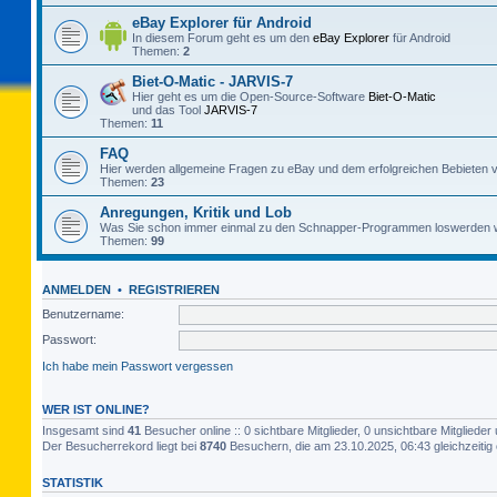
eBay Explorer für Android
In diesem Forum geht es um den
eBay Explorer
für Android
Themen:
2
Biet-O-Matic - JARVIS-7
Hier geht es um die Open-Source-Software
Biet-O-Matic
und das Tool
JARVIS-7
Themen:
11
FAQ
Hier werden allgemeine Fragen zu eBay und dem erfolgreichen Bebieten v
Themen:
23
Anregungen, Kritik und Lob
Was Sie schon immer einmal zu den Schnapper-Programmen loswerden w
Themen:
99
ANMELDEN
•
REGISTRIEREN
Benutzername:
Passwort:
Ich habe mein Passwort vergessen
WER IST ONLINE?
Insgesamt sind
41
Besucher online :: 0 sichtbare Mitglieder, 0 unsichtbare Mitglied
Der Besucherrekord liegt bei
8740
Besuchern, die am 23.10.2025, 06:43 gleichzeitig 
STATISTIK