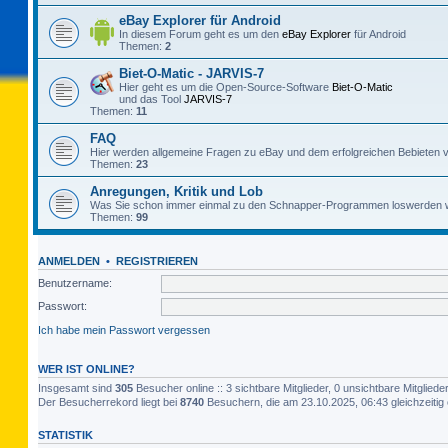
eBay Explorer für Android
In diesem Forum geht es um den
eBay Explorer
für Android
Themen:
2
Biet-O-Matic - JARVIS-7
Hier geht es um die Open-Source-Software
Biet-O-Matic
und das Tool
JARVIS-7
Themen:
11
FAQ
Hier werden allgemeine Fragen zu eBay und dem erfolgreichen Bebieten v
Themen:
23
Anregungen, Kritik und Lob
Was Sie schon immer einmal zu den Schnapper-Programmen loswerden w
Themen:
99
ANMELDEN
•
REGISTRIEREN
Benutzername:
Passwort:
Ich habe mein Passwort vergessen
WER IST ONLINE?
Insgesamt sind
305
Besucher online :: 3 sichtbare Mitglieder, 0 unsichtbare Mitglie
Der Besucherrekord liegt bei
8740
Besuchern, die am 23.10.2025, 06:43 gleichzeitig 
STATISTIK