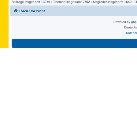
Beiträge insgesamt
13079
• Themen insgesamt
2702
• Mitglieder insgesamt
1640
• U
Foren-Übersicht
Powered by
ph
Deutsche
Datens