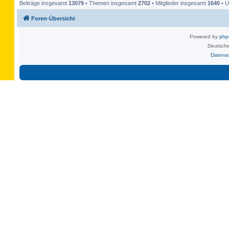
Beiträge insgesamt
13079
• Themen insgesamt
2702
• Mitglieder insgesamt
1640
• U
Foren-Übersicht
Powered by
ph
Deutsche
Datens