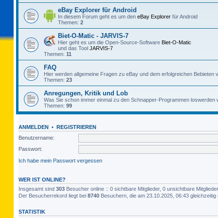
eBay Explorer für Android
In diesem Forum geht es um den
eBay Explorer
für Android
Themen:
2
Biet-O-Matic - JARVIS-7
Hier geht es um die Open-Source-Software
Biet-O-Matic
und das Tool
JARVIS-7
Themen:
11
FAQ
Hier werden allgemeine Fragen zu eBay und dem erfolgreichen Bebieten v
Themen:
23
Anregungen, Kritik und Lob
Was Sie schon immer einmal zu den Schnapper-Programmen loswerden w
Themen:
99
ANMELDEN
•
REGISTRIEREN
Benutzername:
Passwort:
Ich habe mein Passwort vergessen
WER IST ONLINE?
Insgesamt sind
303
Besucher online :: 0 sichtbare Mitglieder, 0 unsichtbare Mitglie
Der Besucherrekord liegt bei
8740
Besuchern, die am 23.10.2025, 06:43 gleichzeitig 
STATISTIK