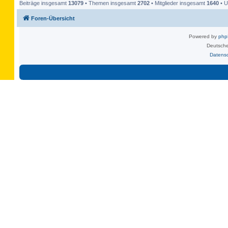
Beiträge insgesamt
13079
• Themen insgesamt
2702
• Mitglieder insgesamt
1640
• U
Foren-Übersicht
Powered by
ph
Deutsche
Datens