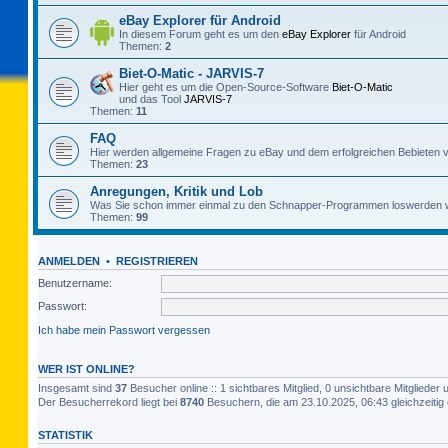
eBay Explorer für Android
In diesem Forum geht es um den
eBay Explorer
für Android
Themen:
2
Biet-O-Matic - JARVIS-7
Hier geht es um die Open-Source-Software
Biet-O-Matic
und das Tool
JARVIS-7
Themen:
11
FAQ
Hier werden allgemeine Fragen zu eBay und dem erfolgreichen Bebieten v
Themen:
23
Anregungen, Kritik und Lob
Was Sie schon immer einmal zu den Schnapper-Programmen loswerden w
Themen:
99
ANMELDEN
•
REGISTRIEREN
Benutzername:
Passwort:
Ich habe mein Passwort vergessen
WER IST ONLINE?
Insgesamt sind
37
Besucher online :: 1 sichtbares Mitglied, 0 unsichtbare Mitgliede
Der Besucherrekord liegt bei
8740
Besuchern, die am 23.10.2025, 06:43 gleichzeitig 
STATISTIK