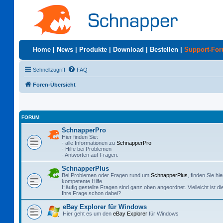
Home
|
News
|
Produkte
|
Download
|
Bestellen
|
Support-Fo
Schnellzugriff
FAQ
Foren-Übersicht
FORUM
SchnapperPro
Hier finden Sie:
- alle Informationen zu
SchnapperPro
- Hilfe bei Problemen
- Antworten auf Fragen.
SchnapperPlus
Bei Problemen oder Fragen rund um
SchnapperPlus
, finden Sie hie
kompetente Hilfe.
Häufig gestellte Fragen sind ganz oben angeordnet. Vielleicht ist di
Ihre Frage schon dabei?
eBay Explorer für Windows
Hier geht es um den
eBay Explorer
für Windows