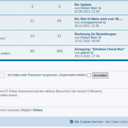
u
e
e
Re: Update
i
2
3
s
N
von
Robert Beer
t
t
e
01.06.2014, 21:58
r
e
u
a
r
e
Re: Biet-O-Matic wird zum 30.…
g
11
63
B
s
N
von
schnappertestit
e
t
e
28.11.2021, 11:36
i
e
u
t
r
e
Rechnung für Bestellungen
r
B
23
51
s
N
von
Robert Beer
a
 von
e
t
e
13.02.2020, 09:08
g
i
e
u
t
r
e
r
Anregung: "Erhalten-Check-Box"
B
99
369
s
N
a
von
gabriel
e
wollten.
t
e
g
29.12.2022, 17:46
i
e
u
t
r
e
r
B
s
a
e
t
g
i
e
t
Ich habe mein Passwort vergessen
|
Angemeldet bleiben
r
r
B
a
e
g
i
t
r und 37 Gäste (basierend auf den aktiven Besuchern der letzten 5 Minuten)
r
online waren.
a
g
nser neuestes Mitglied:
Chrizz
Alle Cookies löschen
Alle Zeiten sind