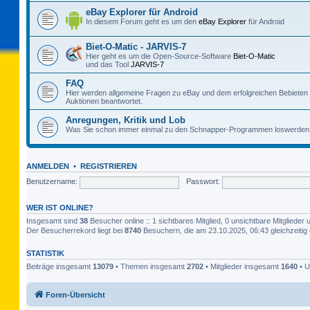
eBay Explorer für Android
In diesem Forum geht es um den
eBay Explorer
für Android
Biet-O-Matic - JARVIS-7
Hier geht es um die Open-Source-Software
Biet-O-Matic
und das Tool
JARVIS-7
FAQ
Hier werden allgemeine Fragen zu eBay und dem erfolgreichen Bebieten
Auktionen beantwortet.
Anregungen, Kritik und Lob
Was Sie schon immer einmal zu den Schnapper-Programmen loswerden 
ANMELDEN
•
REGISTRIEREN
Benutzername:
Passwort:
WER IST ONLINE?
Insgesamt sind
38
Besucher online :: 1 sichtbares Mitglied, 0 unsichtbare Mitgliede
Der Besucherrekord liegt bei
8740
Besuchern, die am 23.10.2025, 06:43 gleichzeitig 
STATISTIK
Beiträge insgesamt
13079
• Themen insgesamt
2702
• Mitglieder insgesamt
1640
• U
Foren-Übersicht