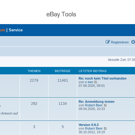
rum
|
Service
Registrieren
Aktuelle Zeit: 07.
THEMEN
BEITRÄGE
LETZTER BEITRAG
Re: noch kein Titel vorhanden
2279
11461
N
von
v-two
e
07.08.2026, 09:01
u
e
s
t
Re: Anmeldung testen
292
1134
e
N
von
Robert Beer
r
r
e
09.04.2026, 10:33
B
u
e Antwort auf
e
e
i
s
t
t
Version 0.9.3
r
3
5
e
N
von
Robert Beer
a
r
e
30.10.2012, 19:19
g
B