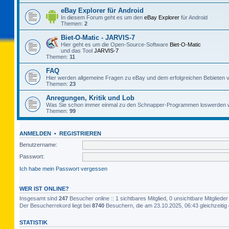
eBay Explorer für Android
In diesem Forum geht es um den
eBay Explorer
für Android
Themen:
2
Biet-O-Matic - JARVIS-7
Hier geht es um die Open-Source-Software
Biet-O-Matic
und das Tool
JARVIS-7
Themen:
11
FAQ
Hier werden allgemeine Fragen zu eBay und dem erfolgreichen Bebieten v
Themen:
23
Anregungen, Kritik und Lob
Was Sie schon immer einmal zu den Schnapper-Programmen loswerden w
Themen:
99
ANMELDEN
•
REGISTRIEREN
Benutzername:
Passwort:
Ich habe mein Passwort vergessen
WER IST ONLINE?
Insgesamt sind
247
Besucher online :: 1 sichtbares Mitglied, 0 unsichtbare Mitglied
Der Besucherrekord liegt bei
8740
Besuchern, die am 23.10.2025, 06:43 gleichzeitig 
STATISTIK