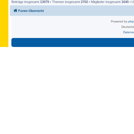
Beiträge insgesamt
13079
• Themen insgesamt
2702
• Mitglieder insgesamt
1640
• U
Foren-Übersicht
Powered by
ph
Deutsche
Datens