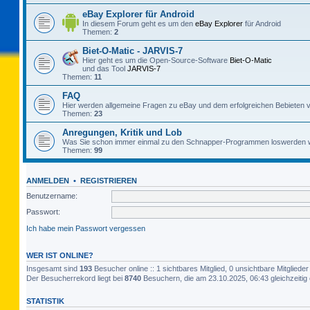
eBay Explorer für Android
In diesem Forum geht es um den
eBay Explorer
für Android
Themen:
2
Biet-O-Matic - JARVIS-7
Hier geht es um die Open-Source-Software
Biet-O-Matic
und das Tool
JARVIS-7
Themen:
11
FAQ
Hier werden allgemeine Fragen zu eBay und dem erfolgreichen Bebieten v
Themen:
23
Anregungen, Kritik und Lob
Was Sie schon immer einmal zu den Schnapper-Programmen loswerden w
Themen:
99
ANMELDEN
•
REGISTRIEREN
Benutzername:
Passwort:
Ich habe mein Passwort vergessen
WER IST ONLINE?
Insgesamt sind
193
Besucher online :: 1 sichtbares Mitglied, 0 unsichtbare Mitglied
Der Besucherrekord liegt bei
8740
Besuchern, die am 23.10.2025, 06:43 gleichzeitig 
STATISTIK