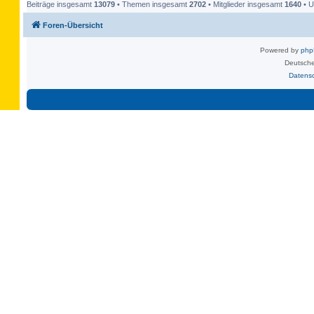
Beiträge insgesamt
13079
• Themen insgesamt
2702
• Mitglieder insgesamt
1640
• U
Foren-Übersicht
Powered by
ph
Deutsche
Datens