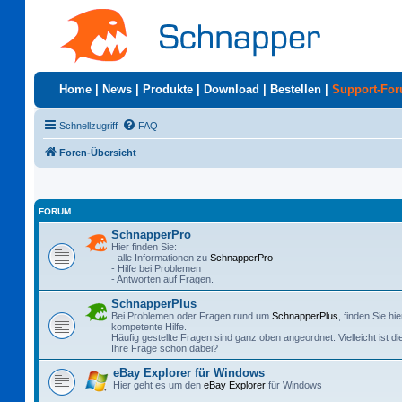
Home
|
News
|
Produkte
|
Download
|
Bestellen
|
Support-Fo
Schnellzugriff
FAQ
Foren-Übersicht
FORUM
SchnapperPro
Hier finden Sie:
- alle Informationen zu
SchnapperPro
- Hilfe bei Problemen
- Antworten auf Fragen.
SchnapperPlus
Bei Problemen oder Fragen rund um
SchnapperPlus
, finden Sie hie
kompetente Hilfe.
Häufig gestellte Fragen sind ganz oben angeordnet. Vielleicht ist di
Ihre Frage schon dabei?
eBay Explorer für Windows
Hier geht es um den
eBay Explorer
für Windows