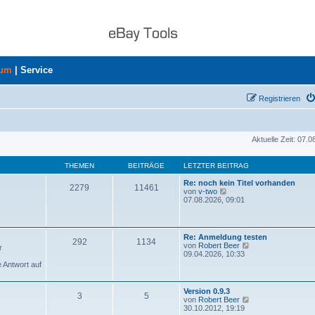
rum
|
Service
Registrieren
Aktuelle Zeit: 07.
THEMEN
BEITRÄGE
LETZTER BEITRAG
Re: noch kein Titel vorhanden
2279
11461
N
von
v-two
e
07.08.2026, 09:01
u
e
s
t
Re: Anmeldung testen
292
1134
e
N
von
Robert Beer
r
r
e
09.04.2026, 10:33
B
u
e Antwort auf
e
e
i
s
t
t
Version 0.9.3
r
3
5
e
N
von
Robert Beer
a
r
e
30.10.2012, 19:19
g
B