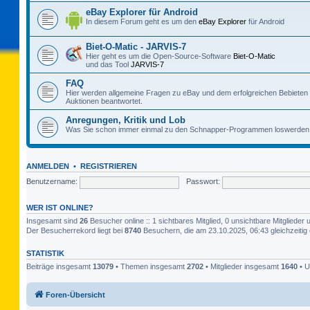
eBay Explorer für Android
In diesem Forum geht es um den
eBay Explorer
für Android
Biet-O-Matic - JARVIS-7
Hier geht es um die Open-Source-Software
Biet-O-Matic
und das Tool
JARVIS-7
FAQ
Hier werden allgemeine Fragen zu eBay und dem erfolgreichen Bebieten
Auktionen beantwortet.
Anregungen, Kritik und Lob
Was Sie schon immer einmal zu den Schnapper-Programmen loswerden 
ANMELDEN
•
REGISTRIEREN
Benutzername:
Passwort:
WER IST ONLINE?
Insgesamt sind
26
Besucher online :: 1 sichtbares Mitglied, 0 unsichtbare Mitgliede
Der Besucherrekord liegt bei
8740
Besuchern, die am 23.10.2025, 06:43 gleichzeitig 
STATISTIK
Beiträge insgesamt
13079
• Themen insgesamt
2702
• Mitglieder insgesamt
1640
• U
Foren-Übersicht