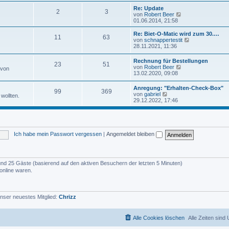
u
e
e
Re: Update
i
2
3
s
N
von
Robert Beer
t
t
e
01.06.2014, 21:58
r
e
u
a
r
e
Re: Biet-O-Matic wird zum 30.…
g
11
63
B
s
N
von
schnappertestit
e
t
e
28.11.2021, 11:36
i
e
u
t
r
e
Rechnung für Bestellungen
r
B
23
51
s
N
von
Robert Beer
a
 von
e
t
e
13.02.2020, 09:08
g
i
e
u
t
r
e
r
Anregung: "Erhalten-Check-Box"
B
99
369
s
N
a
von
gabriel
e
wollten.
t
e
g
29.12.2022, 17:46
i
e
u
t
r
e
r
B
s
a
e
t
g
i
e
t
Ich habe mein Passwort vergessen
|
Angemeldet bleiben
r
r
B
a
e
g
i
t
r und 25 Gäste (basierend auf den aktiven Besuchern der letzten 5 Minuten)
r
online waren.
a
g
nser neuestes Mitglied:
Chrizz
Alle Cookies löschen
Alle Zeiten sind