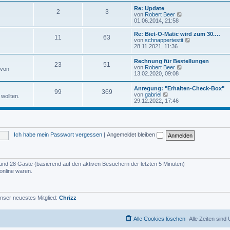
u
e
e
Re: Update
i
2
3
s
N
von
Robert Beer
t
t
e
01.06.2014, 21:58
r
e
u
a
r
e
Re: Biet-O-Matic wird zum 30.…
g
11
63
B
s
N
von
schnappertestit
e
t
e
28.11.2021, 11:36
i
e
u
t
r
e
Rechnung für Bestellungen
r
B
23
51
s
N
von
Robert Beer
a
 von
e
t
e
13.02.2020, 09:08
g
i
e
u
t
r
e
r
Anregung: "Erhalten-Check-Box"
B
99
369
s
N
a
von
gabriel
e
wollten.
t
e
g
29.12.2022, 17:46
i
e
u
t
r
e
r
B
s
a
e
t
g
i
e
t
Ich habe mein Passwort vergessen
|
Angemeldet bleiben
r
r
B
a
e
g
i
t
er und 28 Gäste (basierend auf den aktiven Besuchern der letzten 5 Minuten)
r
online waren.
a
g
nser neuestes Mitglied:
Chrizz
Alle Cookies löschen
Alle Zeiten sind