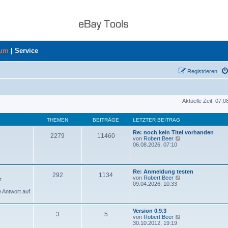
rum
|
Service
Registrieren
Aktuelle Zeit: 07.
THEMEN
BEITRÄGE
LETZTER BEITRAG
Re: noch kein Titel vorhanden
2279
11460
N
von
Robert Beer
e
06.08.2026, 07:10
u
e
s
t
Re: Anmeldung testen
292
1134
e
N
von
Robert Beer
r
r
e
09.04.2026, 10:33
B
u
e Antwort auf
e
e
i
s
t
t
Version 0.9.3
r
3
5
e
N
von
Robert Beer
a
r
e
30.10.2012, 19:19
g
B