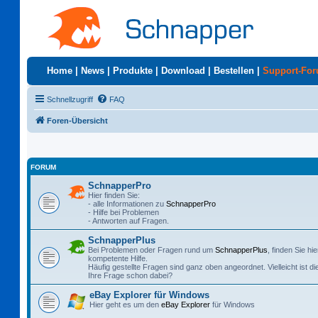
Home
|
News
|
Produkte
|
Download
|
Bestellen
|
Support-Fo
Schnellzugriff
FAQ
Foren-Übersicht
FORUM
SchnapperPro
Hier finden Sie:
- alle Informationen zu
SchnapperPro
- Hilfe bei Problemen
- Antworten auf Fragen.
SchnapperPlus
Bei Problemen oder Fragen rund um
SchnapperPlus
, finden Sie hie
kompetente Hilfe.
Häufig gestellte Fragen sind ganz oben angeordnet. Vielleicht ist di
Ihre Frage schon dabei?
eBay Explorer für Windows
Hier geht es um den
eBay Explorer
für Windows