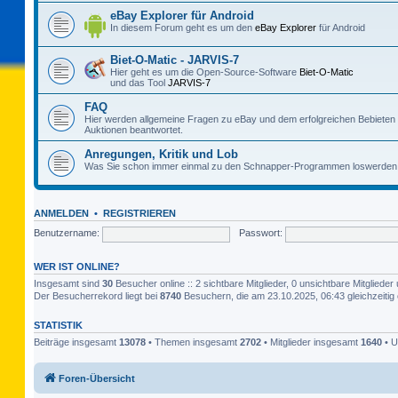
eBay Explorer für Android
In diesem Forum geht es um den
eBay Explorer
für Android
Biet-O-Matic - JARVIS-7
Hier geht es um die Open-Source-Software
Biet-O-Matic
und das Tool
JARVIS-7
FAQ
Hier werden allgemeine Fragen zu eBay und dem erfolgreichen Bebieten
Auktionen beantwortet.
Anregungen, Kritik und Lob
Was Sie schon immer einmal zu den Schnapper-Programmen loswerden 
ANMELDEN
•
REGISTRIEREN
Benutzername:
Passwort:
WER IST ONLINE?
Insgesamt sind
30
Besucher online :: 2 sichtbare Mitglieder, 0 unsichtbare Mitglied
Der Besucherrekord liegt bei
8740
Besuchern, die am 23.10.2025, 06:43 gleichzeitig 
STATISTIK
Beiträge insgesamt
13078
• Themen insgesamt
2702
• Mitglieder insgesamt
1640
• U
Foren-Übersicht