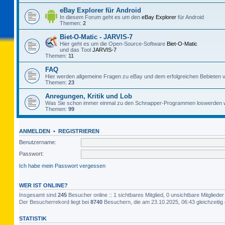
eBay Explorer für Android
In diesem Forum geht es um den
eBay Explorer
für Android
Themen:
2
Biet-O-Matic - JARVIS-7
Hier geht es um die Open-Source-Software
Biet-O-Matic
und das Tool
JARVIS-7
Themen:
11
FAQ
Hier werden allgemeine Fragen zu eBay und dem erfolgreichen Bebieten v
Themen:
23
Anregungen, Kritik und Lob
Was Sie schon immer einmal zu den Schnapper-Programmen loswerden w
Themen:
99
ANMELDEN
•
REGISTRIEREN
Benutzername:
Passwort:
Ich habe mein Passwort vergessen
WER IST ONLINE?
Insgesamt sind
245
Besucher online :: 1 sichtbares Mitglied, 0 unsichtbare Mitglied
Der Besucherrekord liegt bei
8740
Besuchern, die am 23.10.2025, 06:43 gleichzeitig 
STATISTIK