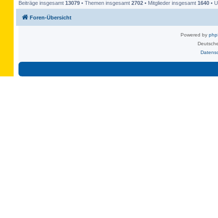
Beiträge insgesamt
13079
• Themen insgesamt
2702
• Mitglieder insgesamt
1640
• U
Foren-Übersicht
Powered by
ph
Deutsche
Datens