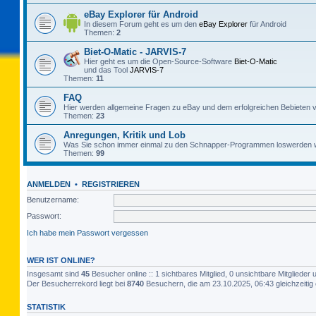
eBay Explorer für Android
In diesem Forum geht es um den
eBay Explorer
für Android
Themen:
2
Biet-O-Matic - JARVIS-7
Hier geht es um die Open-Source-Software
Biet-O-Matic
und das Tool
JARVIS-7
Themen:
11
FAQ
Hier werden allgemeine Fragen zu eBay und dem erfolgreichen Bebieten v
Themen:
23
Anregungen, Kritik und Lob
Was Sie schon immer einmal zu den Schnapper-Programmen loswerden w
Themen:
99
ANMELDEN
•
REGISTRIEREN
Benutzername:
Passwort:
Ich habe mein Passwort vergessen
WER IST ONLINE?
Insgesamt sind
45
Besucher online :: 1 sichtbares Mitglied, 0 unsichtbare Mitgliede
Der Besucherrekord liegt bei
8740
Besuchern, die am 23.10.2025, 06:43 gleichzeitig 
STATISTIK