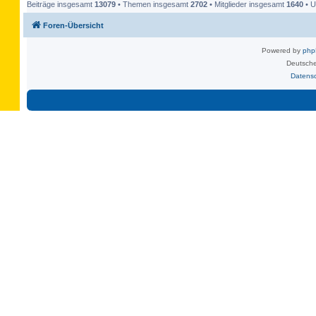
Beiträge insgesamt
13079
• Themen insgesamt
2702
• Mitglieder insgesamt
1640
• U
Foren-Übersicht
Powered by
ph
Deutsche
Datens