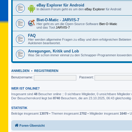
eBay Explorer für Android
In diesem Forum geht es um den
eBay Explorer
für Android
Biet-O-Matic - JARVIS-7
Hier geht es um die Open-Source-Software
Biet-O-Matic
und das Tool
JARVIS-7
FAQ
Hier werden allgemeine Fragen zu eBay und dem erfolgreichen Bebieten
Auktionen beantwortet.
Anregungen, Kritik und Lob
Was Sie schon immer einmal zu den Schnapper-Programmen loswerden 
ANMELDEN
•
REGISTRIEREN
Benutzername:
Passwort:
WER IST ONLINE?
Insgesamt sind
48
Besucher online :: 0 sichtbare Mitglieder, 0 unsichtbare Mitglied
Der Besucherrekord liegt bei
8740
Besuchern, die am 23.10.2025, 06:43 gleichzeitig 
STATISTIK
Beiträge insgesamt
13079
• Themen insgesamt
2702
• Mitglieder insgesamt
1640
• U
Foren-Übersicht