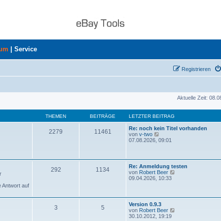
rum
|
Service
Registrieren
Aktuelle Zeit: 08.
THEMEN
BEITRÄGE
LETZTER BEITRAG
Re: noch kein Titel vorhanden
2279
11461
N
von
v-two
e
07.08.2026, 09:01
u
e
s
t
Re: Anmeldung testen
292
1134
e
N
von
Robert Beer
r
r
e
09.04.2026, 10:33
B
u
e Antwort auf
e
e
i
s
t
t
Version 0.9.3
r
3
5
e
N
von
Robert Beer
a
r
e
30.10.2012, 19:19
g
B