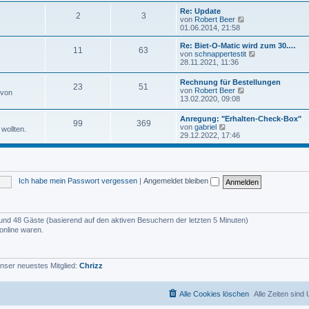
u
e
e
Re: Update
i
2
3
s
N
von
Robert Beer
t
t
e
01.06.2014, 21:58
r
e
u
a
r
e
Re: Biet-O-Matic wird zum 30.…
g
11
63
B
s
N
von
schnappertestit
e
t
e
28.11.2021, 11:36
i
e
u
t
r
e
Rechnung für Bestellungen
r
B
23
51
s
N
von
Robert Beer
a
 von
e
t
e
13.02.2020, 09:08
g
i
e
u
t
r
e
r
Anregung: "Erhalten-Check-Box"
B
99
369
s
N
a
von
gabriel
e
wollten.
t
e
g
29.12.2022, 17:46
i
e
u
t
r
e
r
B
s
a
e
t
g
i
e
t
Ich habe mein Passwort vergessen
|
Angemeldet bleiben
r
r
B
a
e
g
i
t
er und 48 Gäste (basierend auf den aktiven Besuchern der letzten 5 Minuten)
r
online waren.
a
g
nser neuestes Mitglied:
Chrizz
Alle Cookies löschen
Alle Zeiten sind