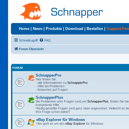
Home
|
News
|
Produkte
|
Download
|
Bestellen
|
Support-Fo
Schnellzugriff
FAQ
Foren-Übersicht
FORUM
SchnapperPro
Hier finden Sie:
- alle Informationen zu
SchnapperPro
- Hilfe bei Problemen
- Antworten auf Fragen.
SchnapperPlus
Bei Problemen oder Fragen rund um
SchnapperPlus
, finden Sie hie
kompetente Hilfe.
Häufig gestellte Fragen sind ganz oben angeordnet. Vielleicht ist di
Ihre Frage schon dabei?
eBay Explorer für Windows
Hier geht es um den
eBay Explorer
für Windows