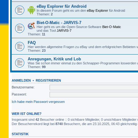
eBay Explorer für Android
In diesem Forum geht es um den
eBay Explorer
für Android
Themen:
2
Biet-O-Matic - JARVIS-7
Hier geht es um die Open-Source-Software
Biet-O-Matic
und das Tool
JARVIS-7
Themen:
11
FAQ
Hier werden allgemeine Fragen zu eBay und dem erfolgreichen Bebieten v
Themen:
23
Anregungen, Kritik und Lob
Was Sie schon immer einmal zu den Schnapper-Programmen loswerden w
Themen:
99
ANMELDEN
•
REGISTRIEREN
Benutzername:
Passwort:
Ich habe mein Passwort vergessen
WER IST ONLINE?
Insgesamt sind
42
Besucher online :: 0 sichtbare Mitglieder, 0 unsichtbare Mitglied
Der Besucherrekord liegt bei
8740
Besuchern, die am 23.10.2025, 06:43 gleichzeitig 
STATISTIK