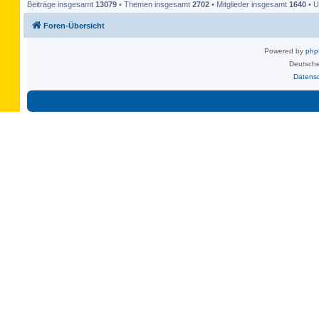
Beiträge insgesamt
13079
• Themen insgesamt
2702
• Mitglieder insgesamt
1640
• U
Foren-Übersicht
Powered by
ph
Deutsche
Datens