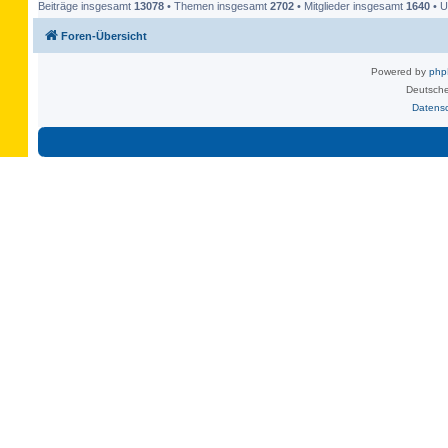
Beiträge insgesamt
13078
• Themen insgesamt
2702
• Mitglieder insgesamt
1640
• U
Foren-Übersicht
Powered by
ph
Deutsche
Datens