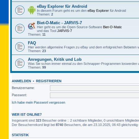
eBay Explorer für Android
In diesem Forum geht es um den
eBay Explorer
für Android
Themen:
2
Biet-O-Matic - JARVIS-7
Hier geht es um die Open-Source-Software
Biet-O-Matic
und das Tool
JARVIS-7
Themen:
11
FAQ
Hier werden allgemeine Fragen zu eBay und dem erfolgreichen Bebieten v
Themen:
23
Anregungen, Kritik und Lob
Was Sie schon immer einmal zu den Schnapper-Programmen loswerden w
Themen:
99
ANMELDEN
•
REGISTRIEREN
Benutzername:
Passwort:
Ich habe mein Passwort vergessen
WER IST ONLINE?
Insgesamt sind
323
Besucher online :: 2 sichtbare Mitglieder, 0 unsichtbare Mitglie
Der Besucherrekord liegt bei
8740
Besuchern, die am 23.10.2025, 06:43 gleichzeitig 
STATISTIK