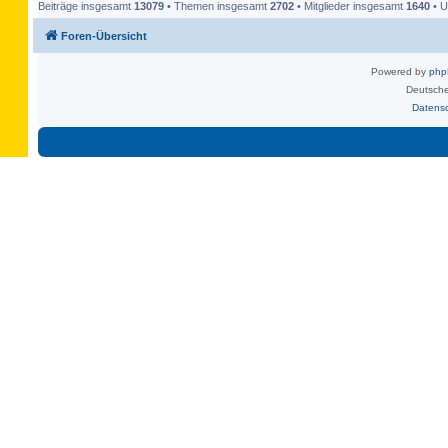
Beiträge insgesamt
13079
• Themen insgesamt
2702
• Mitglieder insgesamt
1640
• U
Foren-Übersicht
Powered by
ph
Deutsche
Datens