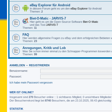
eBay Explorer für Android
In diesem Forum geht es um den
eBay Explorer
für Android
Themen:
2
Biet-O-Matic - JARVIS-7
Hier geht es um die Open-Source-Software
Biet-O-Matic
und das Tool
JARVIS-7
Themen:
11
FAQ
Hier werden allgemeine Fragen zu eBay und dem erfolgreichen Bebieten v
Themen:
23
Anregungen, Kritik und Lob
Was Sie schon immer einmal zu den Schnapper-Programmen loswerden w
Themen:
99
ANMELDEN
•
REGISTRIEREN
Benutzername:
Passwort:
Ich habe mein Passwort vergessen
WER IST ONLINE?
Insgesamt sind
270
Besucher online :: 1 sichtbares Mitglied, 0 unsichtbare Mitglied
Der Besucherrekord liegt bei
8740
Besuchern, die am 23.10.2025, 06:43 gleichzeitig 
STATISTIK