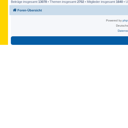
Beiträge insgesamt
13078
• Themen insgesamt
2702
• Mitglieder insgesamt
1640
• U
Foren-Übersicht
Powered by
ph
Deutsche
Datens