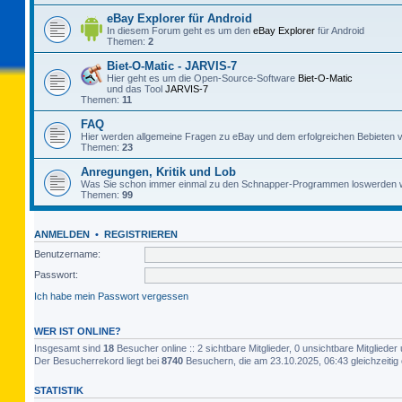
eBay Explorer für Android
In diesem Forum geht es um den
eBay Explorer
für Android
Themen:
2
Biet-O-Matic - JARVIS-7
Hier geht es um die Open-Source-Software
Biet-O-Matic
und das Tool
JARVIS-7
Themen:
11
FAQ
Hier werden allgemeine Fragen zu eBay und dem erfolgreichen Bebieten v
Themen:
23
Anregungen, Kritik und Lob
Was Sie schon immer einmal zu den Schnapper-Programmen loswerden w
Themen:
99
ANMELDEN
•
REGISTRIEREN
Benutzername:
Passwort:
Ich habe mein Passwort vergessen
WER IST ONLINE?
Insgesamt sind
18
Besucher online :: 2 sichtbare Mitglieder, 0 unsichtbare Mitglied
Der Besucherrekord liegt bei
8740
Besuchern, die am 23.10.2025, 06:43 gleichzeitig 
STATISTIK