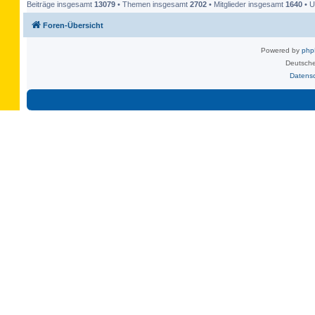
Beiträge insgesamt
13079
• Themen insgesamt
2702
• Mitglieder insgesamt
1640
• U
Foren-Übersicht
Powered by
ph
Deutsche
Datens