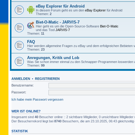
eBay Explorer für Android
In diesem Forum geht es um den
eBay Explorer
für Android
Themen:
2
Biet-O-Matic - JARVIS-7
Hier geht es um die Open-Source-Software
Biet-O-Matic
und das Tool
JARVIS-7
Themen:
11
FAQ
Hier werden allgemeine Fragen zu eBay und dem erfolgreichen Bebieten v
Themen:
23
Anregungen, Kritik und Lob
Was Sie schon immer einmal zu den Schnapper-Programmen loswerden w
Themen:
99
ANMELDEN
•
REGISTRIEREN
Benutzername:
Passwort:
Ich habe mein Passwort vergessen
WER IST ONLINE?
Insgesamt sind
40
Besucher online :: 2 sichtbare Mitglieder, 0 unsichtbare Mitglied
Der Besucherrekord liegt bei
8740
Besuchern, die am 23.10.2025, 06:43 gleichzeitig 
STATISTIK