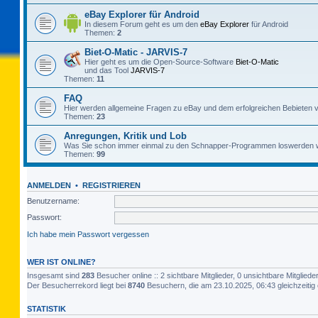
eBay Explorer für Android
In diesem Forum geht es um den
eBay Explorer
für Android
Themen:
2
Biet-O-Matic - JARVIS-7
Hier geht es um die Open-Source-Software
Biet-O-Matic
und das Tool
JARVIS-7
Themen:
11
FAQ
Hier werden allgemeine Fragen zu eBay und dem erfolgreichen Bebieten v
Themen:
23
Anregungen, Kritik und Lob
Was Sie schon immer einmal zu den Schnapper-Programmen loswerden w
Themen:
99
ANMELDEN
•
REGISTRIEREN
Benutzername:
Passwort:
Ich habe mein Passwort vergessen
WER IST ONLINE?
Insgesamt sind
283
Besucher online :: 2 sichtbare Mitglieder, 0 unsichtbare Mitglie
Der Besucherrekord liegt bei
8740
Besuchern, die am 23.10.2025, 06:43 gleichzeitig 
STATISTIK