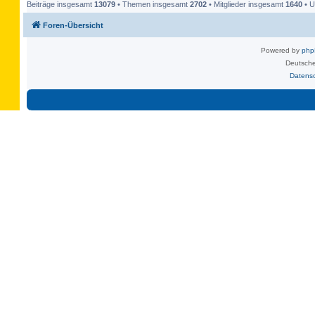
Beiträge insgesamt
13079
• Themen insgesamt
2702
• Mitglieder insgesamt
1640
• U
Foren-Übersicht
Powered by
ph
Deutsche
Datens