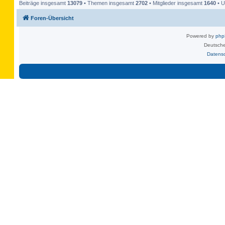
Beiträge insgesamt
13079
• Themen insgesamt
2702
• Mitglieder insgesamt
1640
• U
Foren-Übersicht
Powered by
ph
Deutsche
Datens