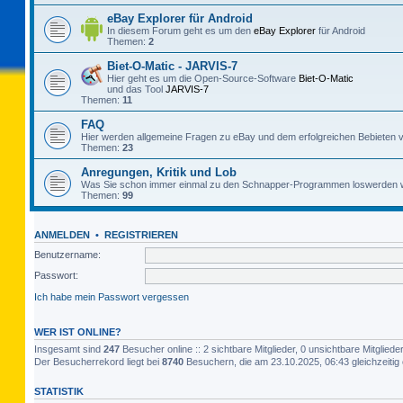
eBay Explorer für Android
In diesem Forum geht es um den
eBay Explorer
für Android
Themen:
2
Biet-O-Matic - JARVIS-7
Hier geht es um die Open-Source-Software
Biet-O-Matic
und das Tool
JARVIS-7
Themen:
11
FAQ
Hier werden allgemeine Fragen zu eBay und dem erfolgreichen Bebieten v
Themen:
23
Anregungen, Kritik und Lob
Was Sie schon immer einmal zu den Schnapper-Programmen loswerden w
Themen:
99
ANMELDEN
•
REGISTRIEREN
Benutzername:
Passwort:
Ich habe mein Passwort vergessen
WER IST ONLINE?
Insgesamt sind
247
Besucher online :: 2 sichtbare Mitglieder, 0 unsichtbare Mitglie
Der Besucherrekord liegt bei
8740
Besuchern, die am 23.10.2025, 06:43 gleichzeitig 
STATISTIK