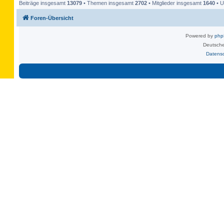
Beiträge insgesamt
13079
• Themen insgesamt
2702
• Mitglieder insgesamt
1640
• U
Foren-Übersicht
Powered by
ph
Deutsche
Datens