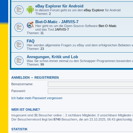
eBay Explorer für Android
In diesem Forum geht es um den
eBay Explorer
für Android
Themen:
2
Biet-O-Matic - JARVIS-7
Hier geht es um die Open-Source-Software
Biet-O-Matic
und das Tool
JARVIS-7
Themen:
11
FAQ
Hier werden allgemeine Fragen zu eBay und dem erfolgreichen Bebieten v
Themen:
23
Anregungen, Kritik und Lob
Was Sie schon immer einmal zu den Schnapper-Programmen loswerden w
Themen:
99
ANMELDEN
•
REGISTRIEREN
Benutzername:
Passwort:
Ich habe mein Passwort vergessen
WER IST ONLINE?
Insgesamt sind
31
Besucher online :: 2 sichtbare Mitglieder, 0 unsichtbare Mitglied
Der Besucherrekord liegt bei
8740
Besuchern, die am 23.10.2025, 06:43 gleichzeitig 
STATISTIK