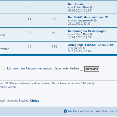
u
e
e
Re: Update
i
2
3
s
N
von
Robert Beer
t
t
e
01.06.2014, 21:58
r
e
u
a
r
e
Re: Biet-O-Matic wird zum 30.…
g
11
63
B
s
N
von
schnappertestit
e
t
e
28.11.2021, 11:36
i
e
u
t
r
e
Rechnung für Bestellungen
r
B
23
51
s
N
von
Robert Beer
a
 von
e
t
e
13.02.2020, 09:08
g
i
e
u
t
r
e
r
Anregung: "Erhalten-Check-Box"
B
99
369
s
N
a
von
gabriel
e
wollten.
t
e
g
29.12.2022, 17:46
i
e
u
t
r
e
r
B
s
a
e
t
g
i
e
t
Ich habe mein Passwort vergessen
|
Angemeldet bleiben
r
r
B
a
e
g
i
t
er und 34 Gäste (basierend auf den aktiven Besuchern der letzten 5 Minuten)
r
online waren.
a
g
nser neuestes Mitglied:
Chrizz
Alle Cookies löschen
Alle Zeiten sind