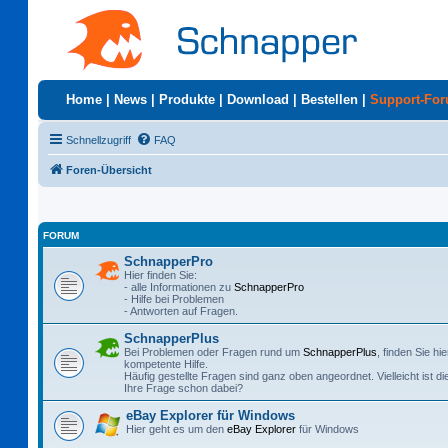
Home
|
News
|
Produkte
|
Download
|
Bestellen
|
Support-Fo
Schnellzugriff
FAQ
Foren-Übersicht
FORUM
SchnapperPro
Hier finden Sie:
- alle Informationen zu
SchnapperPro
- Hilfe bei Problemen
- Antworten auf Fragen.
SchnapperPlus
Bei Problemen oder Fragen rund um
SchnapperPlus
, finden Sie hie
kompetente Hilfe.
Häufig gestellte Fragen sind ganz oben angeordnet. Vielleicht ist di
Ihre Frage schon dabei?
eBay Explorer für Windows
Hier geht es um den
eBay Explorer
für Windows