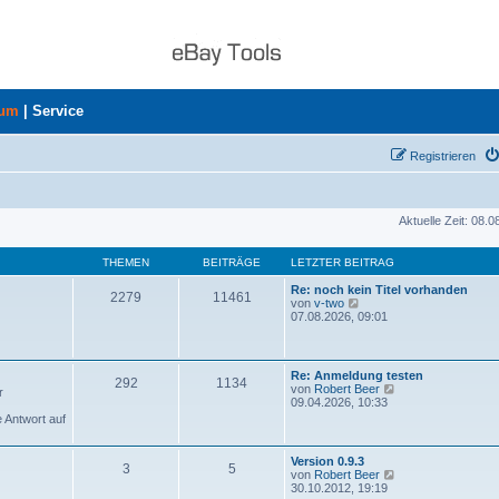
rum
|
Service
Registrieren
Aktuelle Zeit: 08.
THEMEN
BEITRÄGE
LETZTER BEITRAG
Re: noch kein Titel vorhanden
2279
11461
N
von
v-two
e
07.08.2026, 09:01
u
e
s
t
Re: Anmeldung testen
292
1134
e
N
von
Robert Beer
r
r
e
09.04.2026, 10:33
B
u
e Antwort auf
e
e
i
s
t
t
Version 0.9.3
r
3
5
e
N
von
Robert Beer
a
r
e
30.10.2012, 19:19
g
B