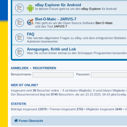
eBay Explorer für Android
In diesem Forum geht es um den
eBay Explorer
für Android
Biet-O-Matic - JARVIS-7
Hier geht es um die Open-Source-Software
Biet-O-Matic
und das Tool
JARVIS-7
FAQ
Hier werden allgemeine Fragen zu eBay und dem erfolgreichen Bebieten
Auktionen beantwortet.
Anregungen, Kritik und Lob
Was Sie schon immer einmal zu den Schnapper-Programmen loswerden 
ANMELDEN
•
REGISTRIEREN
Benutzername:
Passwort:
WER IST ONLINE?
Insgesamt sind
38
Besucher online :: 4 sichtbare Mitglieder, 0 unsichtbare Mitglied
Der Besucherrekord liegt bei
8740
Besuchern, die am 23.10.2025, 06:43 gleichzeitig 
STATISTIK
Beiträge insgesamt
13079
• Themen insgesamt
2702
• Mitglieder insgesamt
1640
• U
Foren-Übersicht