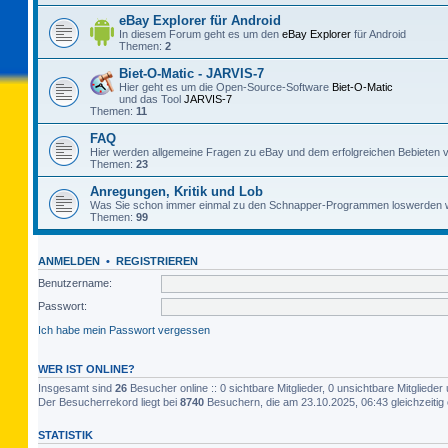
eBay Explorer für Android
In diesem Forum geht es um den
eBay Explorer
für Android
Themen:
2
Biet-O-Matic - JARVIS-7
Hier geht es um die Open-Source-Software
Biet-O-Matic
und das Tool
JARVIS-7
Themen:
11
FAQ
Hier werden allgemeine Fragen zu eBay und dem erfolgreichen Bebieten v
Themen:
23
Anregungen, Kritik und Lob
Was Sie schon immer einmal zu den Schnapper-Programmen loswerden w
Themen:
99
ANMELDEN
•
REGISTRIEREN
Benutzername:
Passwort:
Ich habe mein Passwort vergessen
WER IST ONLINE?
Insgesamt sind
26
Besucher online :: 0 sichtbare Mitglieder, 0 unsichtbare Mitglied
Der Besucherrekord liegt bei
8740
Besuchern, die am 23.10.2025, 06:43 gleichzeitig 
STATISTIK