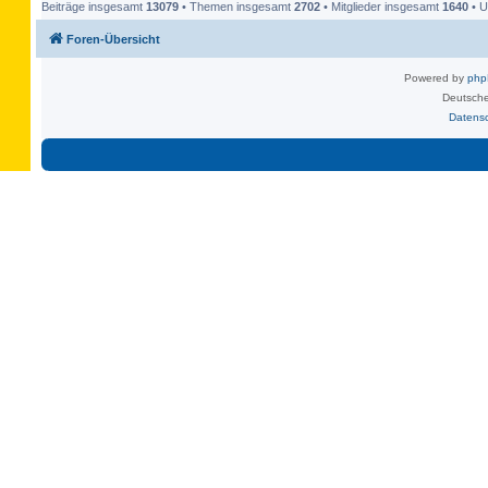
Beiträge insgesamt
13079
• Themen insgesamt
2702
• Mitglieder insgesamt
1640
• U
Foren-Übersicht
Powered by
ph
Deutsche
Datens