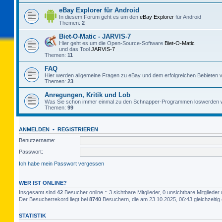
eBay Explorer für Android
In diesem Forum geht es um den
eBay Explorer
für Android
Themen:
2
Biet-O-Matic - JARVIS-7
Hier geht es um die Open-Source-Software
Biet-O-Matic
und das Tool
JARVIS-7
Themen:
11
FAQ
Hier werden allgemeine Fragen zu eBay und dem erfolgreichen Bebieten v
Themen:
23
Anregungen, Kritik und Lob
Was Sie schon immer einmal zu den Schnapper-Programmen loswerden w
Themen:
99
ANMELDEN
•
REGISTRIEREN
Benutzername:
Passwort:
Ich habe mein Passwort vergessen
WER IST ONLINE?
Insgesamt sind
42
Besucher online :: 3 sichtbare Mitglieder, 0 unsichtbare Mitglied
Der Besucherrekord liegt bei
8740
Besuchern, die am 23.10.2025, 06:43 gleichzeitig 
STATISTIK