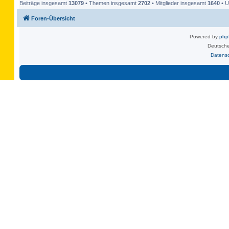
Beiträge insgesamt
13079
• Themen insgesamt
2702
• Mitglieder insgesamt
1640
• U
Foren-Übersicht
Powered by
ph
Deutsche
Datens