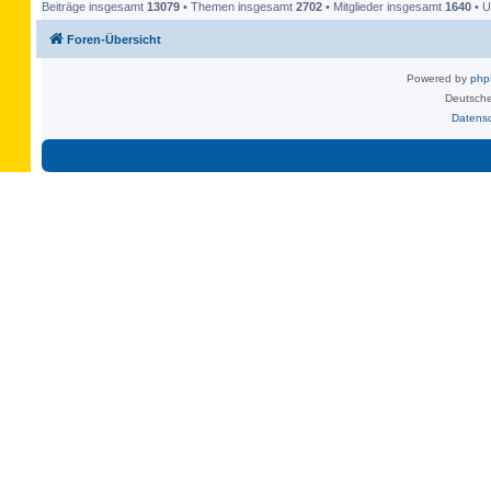
Beiträge insgesamt
13079
• Themen insgesamt
2702
• Mitglieder insgesamt
1640
• U
Foren-Übersicht
Powered by
ph
Deutsche
Datens