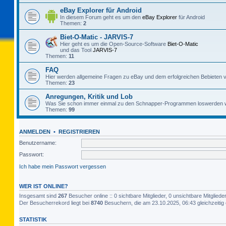
eBay Explorer für Android
In diesem Forum geht es um den
eBay Explorer
für Android
Themen:
2
Biet-O-Matic - JARVIS-7
Hier geht es um die Open-Source-Software
Biet-O-Matic
und das Tool
JARVIS-7
Themen:
11
FAQ
Hier werden allgemeine Fragen zu eBay und dem erfolgreichen Bebieten v
Themen:
23
Anregungen, Kritik und Lob
Was Sie schon immer einmal zu den Schnapper-Programmen loswerden w
Themen:
99
ANMELDEN
•
REGISTRIEREN
Benutzername:
Passwort:
Ich habe mein Passwort vergessen
WER IST ONLINE?
Insgesamt sind
267
Besucher online :: 0 sichtbare Mitglieder, 0 unsichtbare Mitglie
Der Besucherrekord liegt bei
8740
Besuchern, die am 23.10.2025, 06:43 gleichzeitig 
STATISTIK