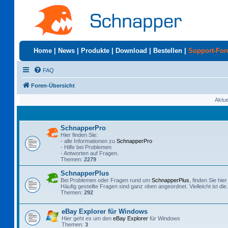
Home
|
News
|
Produkte
|
Download
|
Bestellen
|
Support-Fo
FAQ
Foren-Übersicht
Aktue
SchnapperPro
Hier finden Sie:
- alle Informationen zu
SchnapperPro
- Hilfe bei Problemen
- Antworten auf Fragen.
Themen:
2279
SchnapperPlus
Bei Problemen oder Fragen rund um
SchnapperPlus
, finden Sie hie
Häufig gestellte Fragen sind ganz oben angeordnet. Vielleicht ist di
Themen:
292
eBay Explorer für Windows
Hier geht es um den
eBay Explorer
für Windows
Themen:
3