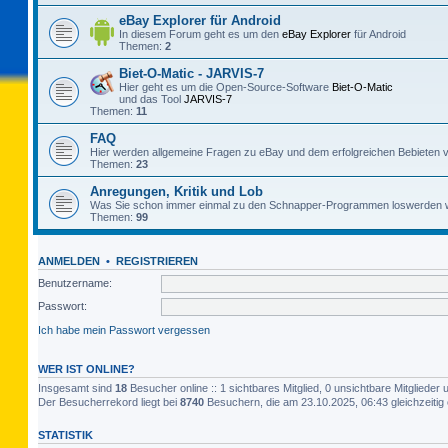
eBay Explorer für Android
In diesem Forum geht es um den
eBay Explorer
für Android
Themen:
2
Biet-O-Matic - JARVIS-7
Hier geht es um die Open-Source-Software
Biet-O-Matic
und das Tool
JARVIS-7
Themen:
11
FAQ
Hier werden allgemeine Fragen zu eBay und dem erfolgreichen Bebieten v
Themen:
23
Anregungen, Kritik und Lob
Was Sie schon immer einmal zu den Schnapper-Programmen loswerden w
Themen:
99
ANMELDEN
•
REGISTRIEREN
Benutzername:
Passwort:
Ich habe mein Passwort vergessen
WER IST ONLINE?
Insgesamt sind
18
Besucher online :: 1 sichtbares Mitglied, 0 unsichtbare Mitgliede
Der Besucherrekord liegt bei
8740
Besuchern, die am 23.10.2025, 06:43 gleichzeitig 
STATISTIK