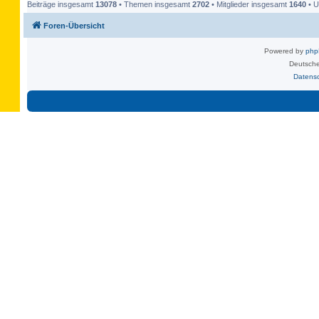
Beiträge insgesamt
13078
• Themen insgesamt
2702
• Mitglieder insgesamt
1640
• U
Foren-Übersicht
Powered by
ph
Deutsche
Datens