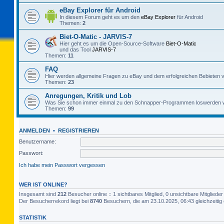
eBay Explorer für Android
In diesem Forum geht es um den
eBay Explorer
für Android
Themen:
2
Biet-O-Matic - JARVIS-7
Hier geht es um die Open-Source-Software
Biet-O-Matic
und das Tool
JARVIS-7
Themen:
11
FAQ
Hier werden allgemeine Fragen zu eBay und dem erfolgreichen Bebieten v
Themen:
23
Anregungen, Kritik und Lob
Was Sie schon immer einmal zu den Schnapper-Programmen loswerden w
Themen:
99
ANMELDEN
•
REGISTRIEREN
Benutzername:
Passwort:
Ich habe mein Passwort vergessen
WER IST ONLINE?
Insgesamt sind
212
Besucher online :: 1 sichtbares Mitglied, 0 unsichtbare Mitglied
Der Besucherrekord liegt bei
8740
Besuchern, die am 23.10.2025, 06:43 gleichzeitig 
STATISTIK