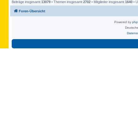
Beiträge insgesamt
13079
• Themen insgesamt
2702
• Mitglieder insgesamt
1640
• U
Foren-Übersicht
Powered by
ph
Deutsche
Datens