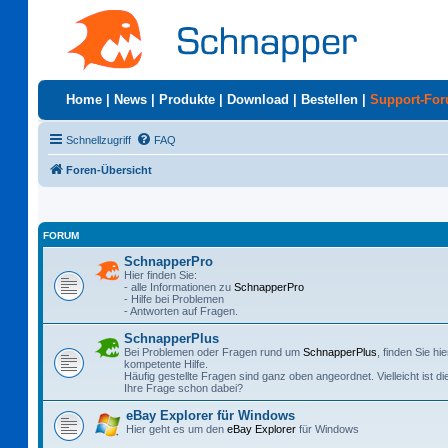
Home
|
News
|
Produkte
|
Download
|
Bestellen
|
Support-Fo
Schnellzugriff
FAQ
Foren-Übersicht
FORUM
SchnapperPro
Hier finden Sie:
- alle Informationen zu
SchnapperPro
- Hilfe bei Problemen
- Antworten auf Fragen.
SchnapperPlus
Bei Problemen oder Fragen rund um
SchnapperPlus
, finden Sie hie
kompetente Hilfe.
Häufig gestellte Fragen sind ganz oben angeordnet. Vielleicht ist di
Ihre Frage schon dabei?
eBay Explorer für Windows
Hier geht es um den
eBay Explorer
für Windows