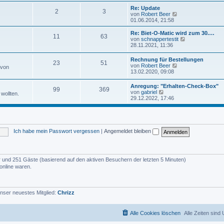
u
e
e
Re: Update
i
2
3
s
N
von
Robert Beer
t
t
e
01.06.2014, 21:58
r
e
u
a
r
e
Re: Biet-O-Matic wird zum 30.…
g
11
63
B
s
N
von
schnappertestit
e
t
e
28.11.2021, 11:36
i
e
u
t
r
e
Rechnung für Bestellungen
r
B
23
51
s
N
von
Robert Beer
a
 von
e
t
e
13.02.2020, 09:08
g
i
e
u
t
r
e
r
Anregung: "Erhalten-Check-Box"
B
99
369
s
N
a
von
gabriel
e
wollten.
t
e
g
29.12.2022, 17:46
i
e
u
t
r
e
r
B
s
a
e
t
g
i
e
t
Ich habe mein Passwort vergessen
|
Angemeldet bleiben
r
r
B
a
e
g
i
t
der und 251 Gäste (basierend auf den aktiven Besuchern der letzten 5 Minuten)
r
online waren.
a
g
nser neuestes Mitglied:
Chrizz
Alle Cookies löschen
Alle Zeiten sind