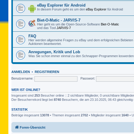
eBay Explorer für Android
In diesem Forum geht es um den
eBay Explorer
für Android
Biet-O-Matic - JARVIS-7
Hier geht es um die Open-Source-Software
Biet-O-Matic
und das Tool
JARVIS-7
FAQ
Hier werden allgemeine Fragen zu eBay und dem erfolgreichen Bebieten
Auktionen beantwortet.
Anregungen, Kritik und Lob
Was Sie schon immer einmal zu den Schnapper-Programmen loswerden 
ANMELDEN
•
REGISTRIEREN
Benutzername:
Passwort:
WER IST ONLINE?
Insgesamt sind
253
Besucher online :: 2 sichtbare Mitglieder, 0 unsichtbare Mitglie
Der Besucherrekord liegt bei
8740
Besuchern, die am 23.10.2025, 06:43 gleichzeitig 
STATISTIK
Beiträge insgesamt
13078
• Themen insgesamt
2702
• Mitglieder insgesamt
1640
• U
Foren-Übersicht