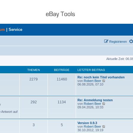
rum
|
Service
Registrieren
Aktuelle Zeit: 06.
THEMEN
BEITRÄGE
LETZTER BEITRAG
Re: noch kein Titel vorhanden
2279
11460
N
von
Robert Beer
e
06.08.2026, 07:10
u
e
s
t
Re: Anmeldung testen
292
1134
e
N
von
Robert Beer
r
r
e
09.04.2026, 10:33
B
u
e Antwort auf
e
e
i
s
t
t
Version 0.9.3
r
3
5
e
N
von
Robert Beer
a
r
e
30.10.2012, 19:19
g
B